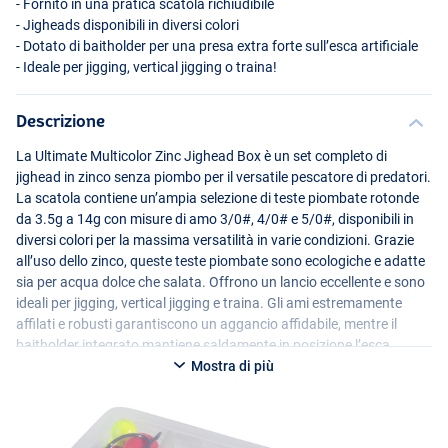
- Fornito in una pratica scatola richiudibile
- Jigheads disponibili in diversi colori
- Dotato di baitholder per una presa extra forte sull’esca artificiale
- Ideale per jigging, vertical jigging o traina!
Descrizione
La Ultimate Multicolor Zinc Jighead Box è un set completo di
jighead in zinco senza piombo per il versatile pescatore di predatori.
La scatola contiene un’ampia selezione di teste piombate rotonde
da 3.5g a 14g con misure di amo 3/0#, 4/0# e 5/0#, disponibili in
diversi colori per la massima versatilità in varie condizioni. Grazie
all’uso dello zinco, queste teste piombate sono ecologiche e adatte
sia per acqua dolce che salata. Offrono un lancio eccellente e sono
ideali per jigging, vertical jigging e traina. Gli ami estremamente
affilati e robusti garantiscono un aggancio affidabile, mentre il
baitholder integrato mantiene saldamente in posizione l’esca
artificiale. Tutto è fornito in una pratica scatola richiudibile, così
Mostra di più
sarai sempre ben preparato sulla riva!
Contenuto della scatola:
3x 3.5g 3/0#