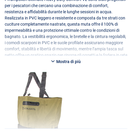
per i pescatori che cercano una combinazione di comfort,
resistenza e affidabilità durante le lunghe sessioni in acqua.
Realizzata in
PVC
leggero e resistente e composta da tre strati con
cuciture completamente nastrate, questa muta offre il 100% di
impermeabilità e una protezione ottimale contro le condizioni di
bagnato. La vestibilità ergonomica, le bretelle e la cintura regolabili,
i comodi scarponi in
PVC
e le suole profilate assicurano maggiore
comfort, stabilità e libertà di movimento, mentre l’ampia tasca sul
petto offre un pratico spazio per riporre gli oggetti e la fodera in rete
impedisce che l’interno diventi appiccicoso. Il design elegante rende
Mostra di più
la muta facile da indossare e da togliere, anche in caso di pioggia, e
ogni muta è testata singolarmente in vasca per garantire la
massima affidabilità.