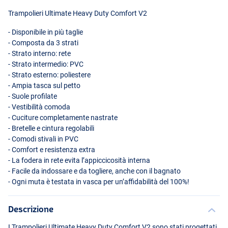
Trampolieri Ultimate Heavy Duty Comfort V2
- Disponibile in più taglie
- Composta da 3 strati
- Strato interno: rete
- Strato intermedio:
PVC
- Strato esterno: poliestere
- Ampia tasca sul petto
- Suole profilate
- Vestibilità comoda
- Cuciture completamente nastrate
- Bretelle e cintura regolabili
- Comodi stivali in
PVC
- Comfort e resistenza extra
- La fodera in rete evita l’appiccicosità interna
- Facile da indossare e da togliere, anche con il bagnato
- Ogni muta è testata in vasca per un’affidabilità del 100%!
Descrizione
I Trampolieri Ultimate Heavy Duty Comfort V2 sono stati progettati