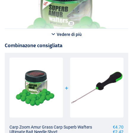
Vedere di più
Combinazone consigliata
Carp Zoom Amur Grass Carp Superb Wafters
€4.70
Ultimate Bait Needle Short
€2.42