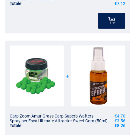
Totale
€7.12
Carp Zoom Amur Grass Carp Superb Wafters
€4.70
Spray per Esca Ultimate Attractor Sweet Corn (50ml)
€3.56
Totale
€8.26