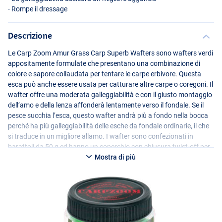
- Rompe il dressage
Descrizione
Le Carp Zoom Amur Grass Carp Superb Wafters sono wafters verdi
appositamente formulate che presentano una combinazione di
colore e sapore collaudata per tentare le carpe erbivore. Questa
esca può anche essere usata per catturare altre carpe o coregoni. Il
wafter offre una moderata galleggiabilità e con il giusto montaggio
dell’amo e della lenza affonderà lentamente verso il fondale. Se il
pesce succhia l’esca, questo wafter andrà più a fondo nella bocca
perché ha più galleggiabilità delle esche da fondale ordinarie, il che
si traduce in un migliore allamo. I wafter sono confezionati in
barattoli da 50 g ed hanno un coperchio con chiusura twist-off per
un uso ripetuto.
Mostra di più