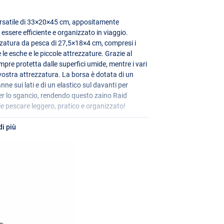
ersatile di 33×20×45 cm, appositamente
essere efficiente e organizzato in viaggio.
zzatura da pesca di 27,5×18×4 cm, compresi i
le esche e le piccole attrezzature. Grazie al
pre protetta dalle superfici umide, mentre i vari
ostra attrezzatura. La borsa è dotata di un
anne sui lati e di un elastico sul davanti per
er lo sgancio, rendendo questo zaino Raid
le pescare leggero, pratico e organizzato!
i più