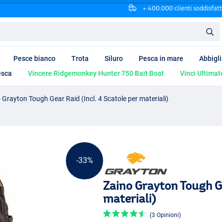
+ 400.000 clienti soddisfatt
Pesce bianco
Trota
Siluro
Pesca in mare
Abbigl
esca
Vincere Ridgemonkey Hunter 750 Bait Boat
Vinci Ultimat
 Grayton Tough Gear Raid (Incl. 4 Scatole per materiali)
-33%
Zaino Grayton Tough Ge
materiali)
(3 Opinioni)