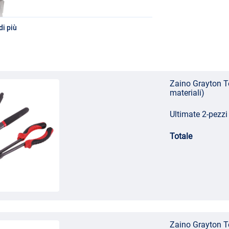
i più
Zaino Grayton To
materiali)
Ultimate 2-pezzi 
Totale
Zaino Grayton To