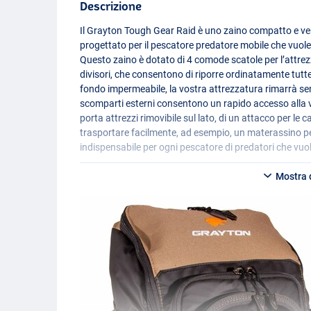
Descrizione
Il Grayton Tough Gear Raid è uno zaino compatto e v
progettato per il pescatore predatore mobile che vuole 
Questo zaino è dotato di 4 comode scatole per l’attre
divisori, che consentono di riporre ordinatamente tutte 
fondo impermeabile, la vostra attrezzatura rimarrà sem
scomparti esterni consentono un rapido accesso alla v
porta attrezzi rimovibile sul lato, di un attacco per le c
trasportare facilmente, ad esempio, un materassino p
indispensabile per ogni pescatore di predatori che vuo
Mostra d