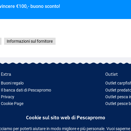
 vincere
€100,- buono sconto!
Informazioni sul fornitore
Extra
Outlet
Buoni regalo
Outlet carpfis
Il banca dati di Pescapromo
Outlet predato
Privacy
Outlet pesca 
Cookie Page
Outlet pesce 
Idee regalo pesca
Outlet abbigl
Cookie sul sito web di Pescapromo
Nuova Attrezzatura da Pesca
Attrezzatura da pesca temporaneamente esaurita
cciamo per poterti aiutare in modo migliore e più personale. Vuoi saperne