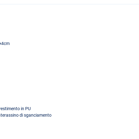
18×4cm
ivestimento in PU
materassino di sganciamento