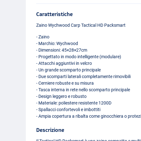
Caratteristiche
Zaino Wychwood Carp Tactical HD Packsmart
- Zaino
- Marchio: Wychwood
- Dimensioni: 45×28×27cm
- Progettato in modo intelligente (modulare)
- Attacchi aggiuntivi in velcro
- Un grande scomparto principale
- Due scomparti laterali completamente rimovibili
- Cerniere robuste e su misura
- Tasca interna in rete nello scomparto principale
- Design leggero e robusto
- Materiale: poliestere resistente 1200D
- Spallacci confortevoli e imbottiti
- Ampia copertura a ribalta come ginocchiera o protez
Descrizione
Il Tactical HD Packsmart è uno zaino compatto e multif