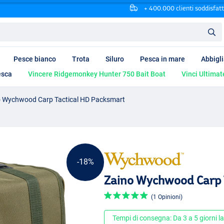
+ 400.000 clienti soddisfatt
Pesce bianco
Trota
Siluro
Pesca in mare
Abbigl
esca
Vincere Ridgemonkey Hunter 750 Bait Boat
Vinci Ultimat
o Wychwood Carp Tactical HD Packsmart
-18%
Zaino Wychwood Carp 
(1 Opinioni)
Tempi di consegna: Da 3 a 5 giorni la