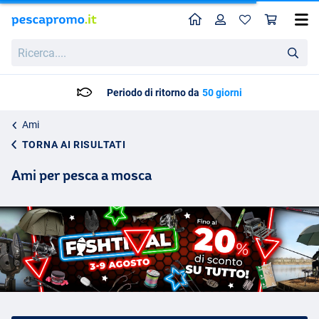
Home
Profilo
Carr
Ricerca....
Periodo di ritorno da
50 giorni
Ami
TORNA AI RISULTATI
Ami per pesca a mosca