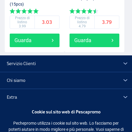
(15pcs)
Prezzo di
Prezzo di
3.03
3.79
listino
listino
3.99
4.79
Guarda
Guarda
Servizio Clienti
Chi siamo
Extra
Cookie sul sito web di Pescapromo
Outlet
Pechepromo utilizza i cookie sul sito web. Lo facciamo per
poterti aiutare in modo migliore e più personale. Vuoi saperne di
Seguici
Facebook
Instagram