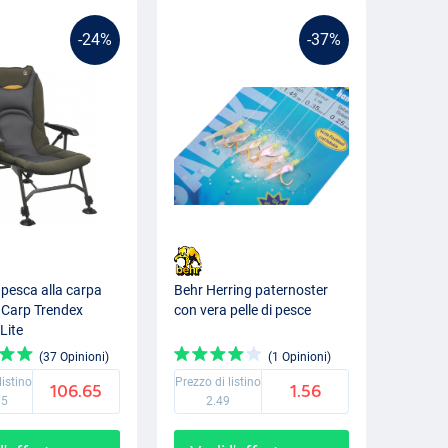
-24%
-37%
 pesca alla carpa
Behr Herring paternoster
dCarp Trendex
con vera pelle di pesce
Lite
(37 Opinioni)
(1 Opinioni)
listino
Prezzo di listino
106.65
1.56
95
2.49