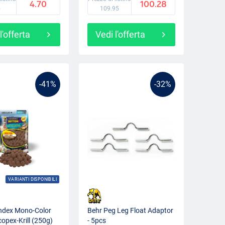
4.70
100.28
5
109.95
l'offerta
Vedi l'offerta
-41%
-32%
VARIANTI DISPONIBILI
ndex Mono-Color
Behr Peg Leg Float Adaptor
copex-Krill (250g)
- 5pcs