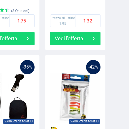
(3 Opinioni)
listino
Prezzo di listino
1.75
1.32
5
1.95
l'offerta
Vedi l'offerta
-35%
-42%
VARIANTI DISPONIBILI
VARIANTI DISPONIBILI