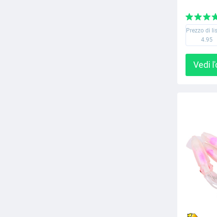
Prezzo di li
4.95
Vedi l