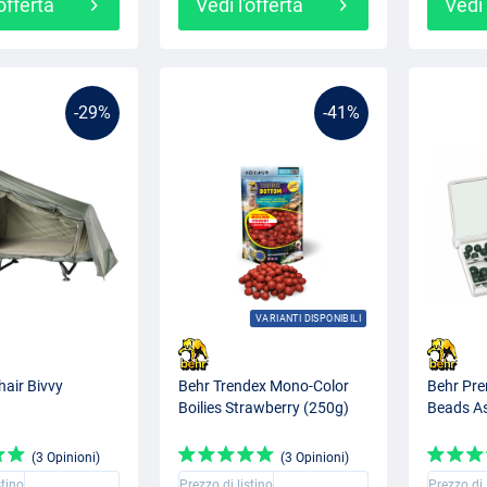
'offerta
Vedi l'offerta
Vedi 
-29%
-41%
VARIANTI DISPONIBILI
air Bivvy
Behr Trendex Mono-Color
Behr Pr
Boilies Strawberry (250g)
Beads A
(3 Opinioni)
(3 Opinioni)
stino
Prezzo di listino
Prezzo di 