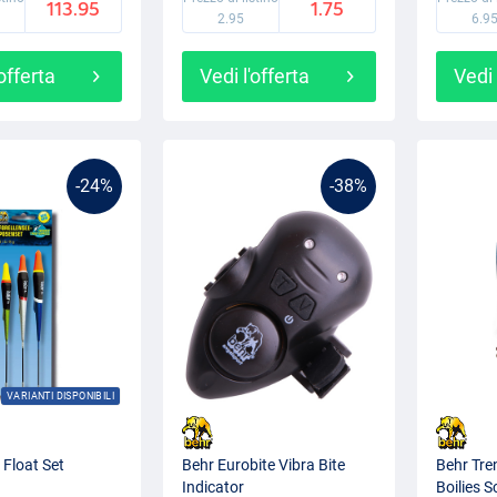
113.95
1.75
2.95
6.9
'offerta
Vedi l'offerta
Vedi 
-24%
-38%
VARIANTI DISPONIBILI
 Float Set
Behr Eurobite Vibra Bite
Behr Tre
Indicator
Boilies S