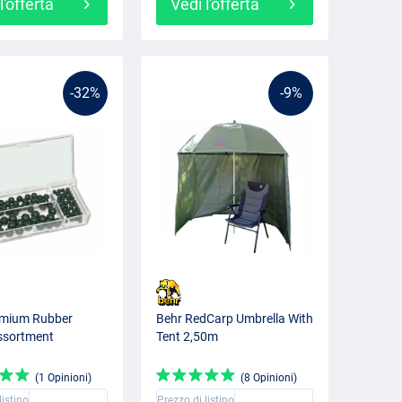
l'offerta
Vedi l'offerta
-32%
-9%
emium Rubber
Behr RedCarp Umbrella With
ssortment
Tent 2,50m
(1 Opinioni)
(8 Opinioni)
listino
Prezzo di listino