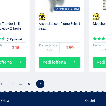
VARIANTI DISPONIBILI
 Trendex Krill-
Ancoretta con Piume Behr, 3
Mosche 
lebox 2 Taglie
pezzi!
(2 Opinioni)
stino
Prezzo di listino
Prezzo di 
3.16
1.59
2.99
9.9
'offerta
Vedi l'offerta
Vedi 
1
2
3
...
10
Extra
Outlet