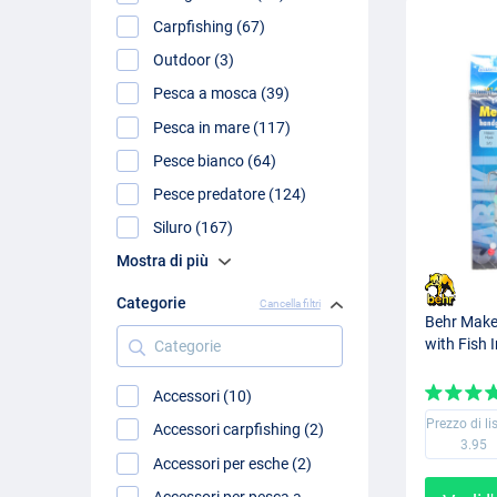
Carpfishing (67)
Outdoor (3)
Pesca a mosca (39)
Pesca in mare (117)
Pesce bianco (64)
Pesce predatore (124)
Siluro (167)
Mostra di più
Categorie
Cancella filtri
Behr Make
Categorie
with Fish 
Accessori (10)
Prezzo di li
Accessori carpfishing (2)
3.95
Accessori per esche (2)
Accessori per pesca a