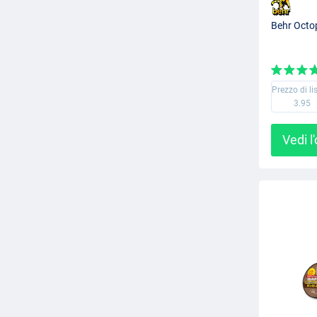
Behr Octo
Prezzo di li
3.95
Vedi l