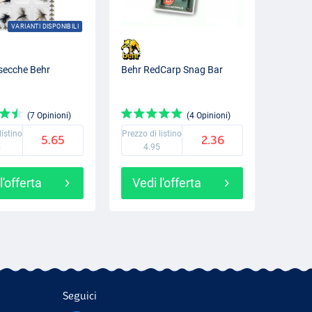
VARIANTI DISPONIBILI
secche Behr
Behr RedCarp Snag Bar
(7 Opinioni)
(4 Opinioni)
listino
Prezzo di listino
5.65
2.36
5
4.95
l'offerta
Vedi l'offerta
Seguici