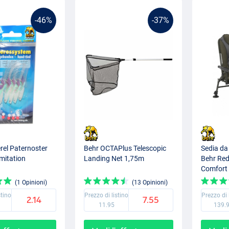
-46%
-37%
rel Paternoster
Behr OCTAPlus Telescopic
Sedia da
Imitation
Landing Net 1,75m
Behr Re
Comfort 
(1 Opinioni)
(13 Opinioni)
stino
Prezzo di listino
Prezzo di 
2.14
7.55
11.95
139.