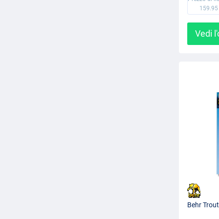
159.95
Vedi l
Behr Trout