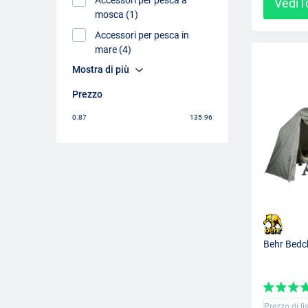
Vedi l
mosca (1)
Accessori per pesca in
mare (4)
Mostra di più
Prezzo
0.87
135.96
Behr Bedch
Prezzo di li