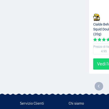
Cialde Behr
Squid Doub
(20g)
Prezzo di li
4.95
Vedi l
Servizio Clienti
Chi siamo