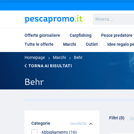
Ricerca....
Offerte giornaliere
Carpfishing
Pesce predatore
Tutte le offerte
Marchi
Outlet
Idee regalo p
Homepage
Marchi
Behr
TORNA AI RISULTATI
Behr
Filtri (0)
Ca
Categorie
Cancella filtri
Abbigliamento (16)