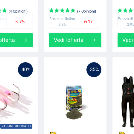
(4 Opinioni)
(7 Opinioni)
stino
Prezzo di listino
Prezzo di 
3.75
6.17
9.95
2.9
'offerta
Vedi l'offerta
Vedi 
-40%
-35%
VARIANTI DISPONIBILI