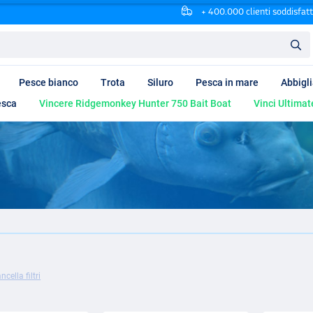
+ 400.000 clienti soddisfatt
Pesce bianco
Trota
Siluro
Pesca in mare
Abbigl
esca
Vincere Ridgemonkey Hunter 750 Bait Boat
Vinci Ultimat
ncella filtri