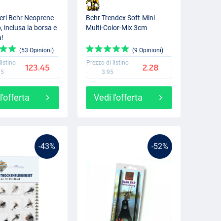
eri Behr Neoprene
Behr Trendex Soft-Mini
 inclusa la borsa e
Multi-Color-Mix 3cm
a!
(53 Opinioni)
(9 Opinioni)
listino
Prezzo di listino
123.45
2.28
95
3.95
l'offerta
Vedi l'offerta
-43%
-52%