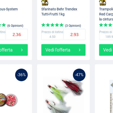
pus-System
Sfarinato Behr Trendex
Trampoli
Tutti-Frutti 1kg
Red Carp,
la cintur
(6 Opinioni)
(3 Opinioni)
stino
Prezzo di listino
Prezzo di 
2.36
2.93
4.50
189.
'offerta
Vedi l'offerta
Vedi 
-36%
-47%