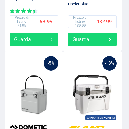
Cooler Blue
Prezzo di
Prezzo di
68.95
132.99
listino
listino
74.95
139.99
Guarda
Guarda
-5%
-18%
VARIANTI DISPONIBILI