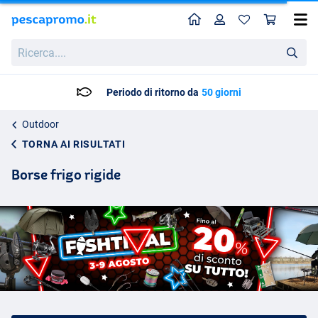
Home
Profilo
Carr
Ricerca....
Periodo di ritorno da
50 giorni
Outdoor
TORNA AI RISULTATI
Borse frigo rigide