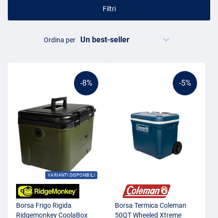
Filtri
Ordina per
-8%
-5%
VARIANTI DISPONIBILI
Borsa Frigo Rigida
Borsa Termica Coleman
Ridgemonkey CoolaBox
50QT Wheeled Xtreme