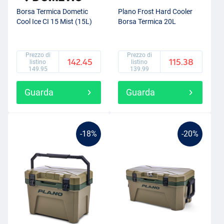
Borsa Termica Dometic
Plano Frost Hard Cooler
Cool Ice CI 15 Mist (15L)
Borsa Termica 20L
Prezzo di
Prezzo di
142.45
115.38
listino
listino
149.95
139.99
Guarda
Guarda
-18%
-20%