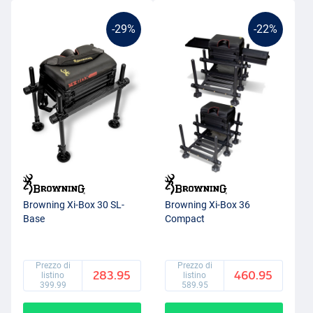
-29%
-22%
Browning Xi-Box 30 SL-
Browning Xi-Box 36
Base
Compact
Prezzo di
Prezzo di
283.95
460.95
listino
listino
399.99
589.95