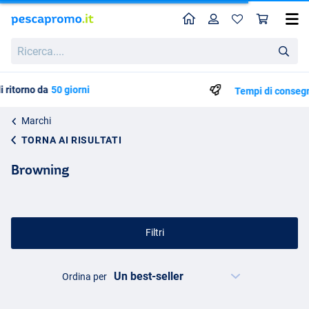
Home
Profilo
Carr
Ricerca....
Tempi di consegna: Da 3 a 5 giorni lavorativ
Marchi
TORNA AI RISULTATI
Browning
Filtri
Ordina per