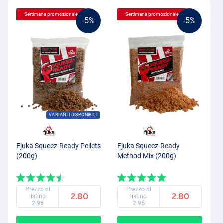
Settimana promozionale
Settimana promozionale
-5%
-5%
VARIANTI DISPONIBILI
Fjuka Squeez-Ready Pellets
Fjuka Squeez-Ready
(200g)
Method Mix (200g)
Prezzo di
Prezzo di
2.80
2.80
listino
listino
2.95
2.95