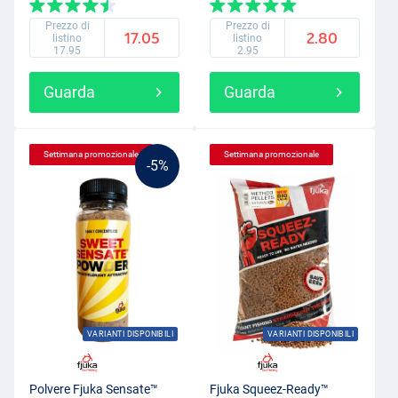
Prezzo di
Prezzo di
17.05
2.80
listino
listino
17.95
2.95
Guarda
Guarda
Settimana promozionale
Settimana promozionale
-5%
VARIANTI DISPONIBILI
VARIANTI DISPONIBILI
Polvere Fjuka Sensate™
Fjuka Squeez-Ready™