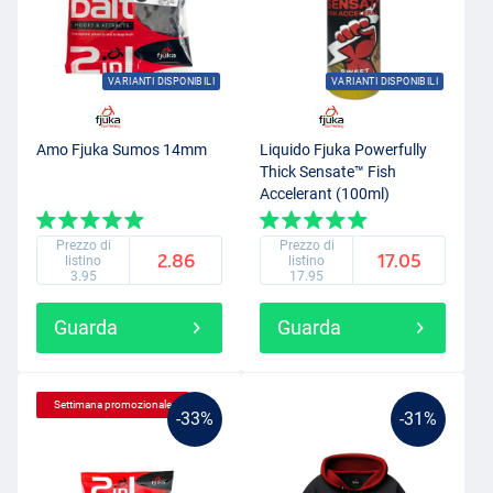
VARIANTI DISPONIBILI
VARIANTI DISPONIBILI
Amo Fjuka Sumos 14mm
Liquido Fjuka Powerfully
Thick Sensate™ Fish
Accelerant (100ml)
Prezzo di
Prezzo di
2.86
17.05
listino
listino
3.95
17.95
Guarda
Guarda
Settimana promozionale
-33%
-31%