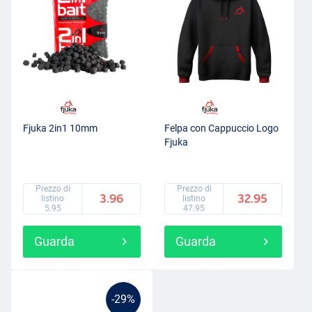
Fjuka 2in1 10mm
Felpa con Cappuccio Logo
Fjuka
Prezzo di
Prezzo di
3.96
32.95
listino
listino
5.95
47.95
Guarda
Guarda
-29%