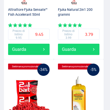
Attrattore Fjuka Sensate™
Fjuka Natural 2in1 200
Fish Accelerant 50ml
grammi
Prezzo di
Prezzo di
9.45
3.79
listino
listino
9.95
3.99
Guarda
Guarda
Settimana promozionale
Settimana promozionale
-34%
-5%