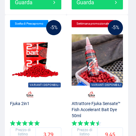
Guarda
Guarda
Scelta di Pescapromo
Settimana promozionale
-5%
-5%
VARIANTI DISPONIBILI
VARIANTI DISPONIBILI
Fjuka 2in1
Attrattore Fjuka Sensate™
Fish Accelerant Bait Dye
50ml
Prezzo di
Prezzo di
3.79
9.45
listino
listino