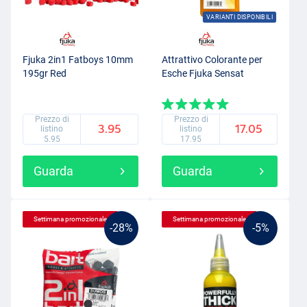
VARIANTI DISPONIBILI
Fjuka 2in1 Fatboys 10mm
Attrattivo Colorante per
195gr Red
Esche Fjuka Sensat
Prezzo di
Prezzo di
3.95
17.05
listino
listino
5.95
17.95
Guarda
Guarda
Settimana promozionale
Settimana promozionale
-28%
-5%