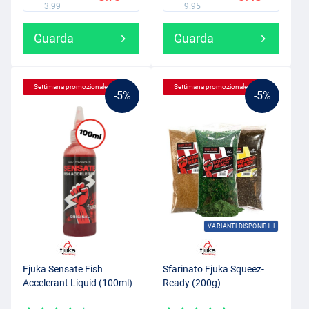
3.99
9.95
Guarda
Guarda
Settimana promozionale
Settimana promozionale
-5%
-5%
VARIANTI DISPONIBILI
Fjuka Sensate Fish
Sfarinato Fjuka Squeez-
Accelerant Liquid (100ml)
Ready (200g)