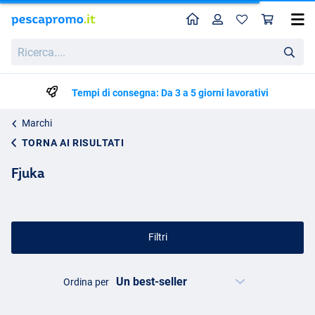
Home
Profilo
Carr
Ricerca....
Tempi di consegna: Da 3 a 5 giorni lavorativi
Marchi
TORNA AI RISULTATI
Fjuka
Filtri
Ordina per