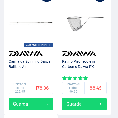
VARIANTI DISPONIBILI
Canna da Spinning Daiwa
Retino Pieghevole in
Ballistic Air
Carbonio Daiwa PX
Prezzo di
Prezzo di
178.36
88.45
listino
listino
222.95
99.95
Guarda
Guarda