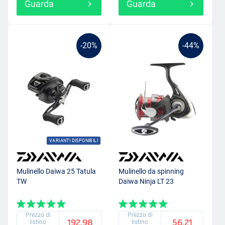
Guarda
Guarda
-20%
-44%
VARIANTI DISPONIBILI
Mulinello Daiwa 25 Tatula
Mulinello da spinning
TW
Daiwa Ninja LT 23
Prezzo di
Prezzo di
192.98
56.21
listino
listino