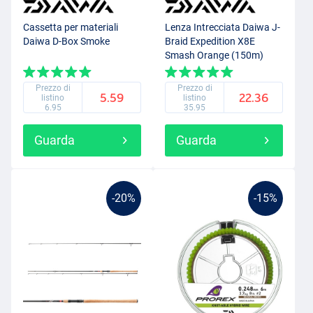
Cassetta per materiali
Lenza Intrecciata Daiwa J-
Daiwa D-Box Smoke
Braid Expedition X8E
Smash Orange (150m)
Prezzo di
Prezzo di
5.59
22.36
listino
listino
6.95
35.95
Guarda
Guarda
-20%
-15%