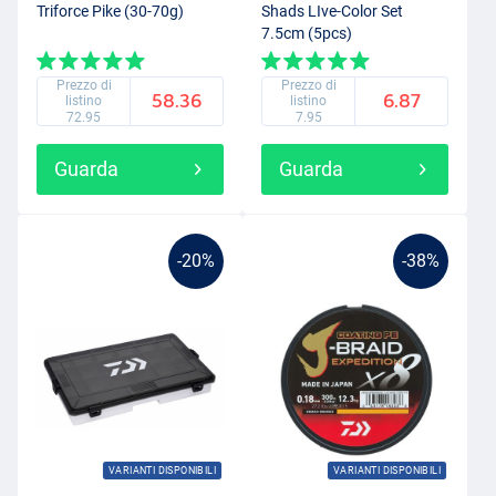
Triforce Pike (30-70g)
Shads LIve-Color Set
7.5cm (5pcs)
Prezzo di
Prezzo di
58.36
6.87
listino
listino
72.95
7.95
Guarda
Guarda
-20%
-38%
VARIANTI DISPONIBILI
VARIANTI DISPONIBILI