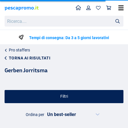
Home
Profilo
Carr
Ricerca....
Tempi di consegna: Da 3 a 5 giorni lavorativi
Pro staffers
TORNA AI RISULTATI
Gerben Jorritsma
Filtri
Ordina per