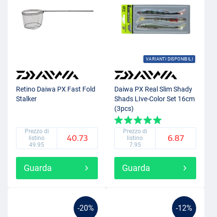
VARIANTI DISPONIBILI
Retino Daiwa PX Fast Fold
Daiwa PX Real Slim Shady
Stalker
Shads LIve-Color Set 16cm
(3pcs)
Prezzo di
Prezzo di
40.73
6.87
listino
listino
49.95
7.95
Guarda
Guarda
-20%
-12%