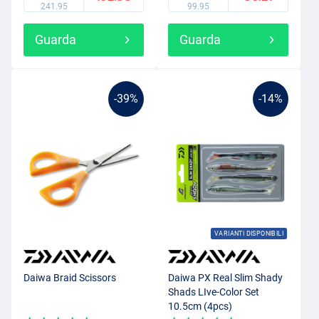
241.95
99.95
Guarda
Guarda
-39%
-14%
VARIANTI DISPONIBILI
Daiwa Braid Scissors
Daiwa PX Real Slim Shady
Shads LIve-Color Set
10.5cm (4pcs)