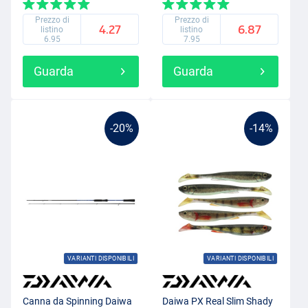
Prezzo di
Prezzo di
4.27
6.87
listino
listino
6.95
7.95
Guarda
Guarda
-20%
-14%
VARIANTI DISPONIBILI
VARIANTI DISPONIBILI
Canna da Spinning Daiwa
Daiwa PX Real Slim Shady