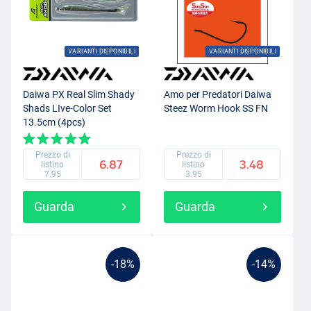
VARIANTI DISPONIBILI
VARIANTI DISPONIBILI
Daiwa PX Real Slim Shady
Amo per Predatori Daiwa
Shads LIve-Color Set
Steez Worm Hook SS FN
13.5cm (4pcs)
Prezzo di
Prezzo di
6.87
3.48
listino
listino
7.95
3.95
Guarda
Guarda
-18%
-14%