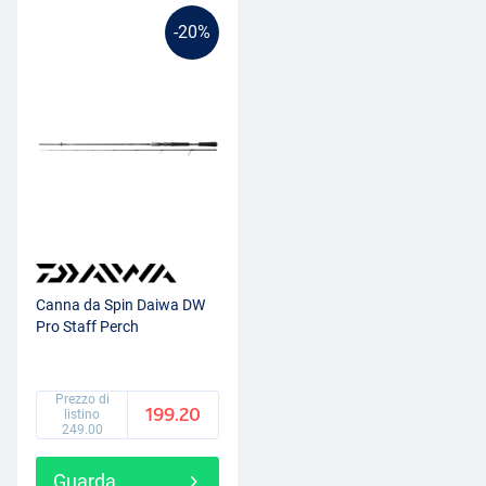
-20%
Canna da Spin Daiwa DW
Pro Staff Perch
Prezzo di
199.20
listino
249.00
Guarda