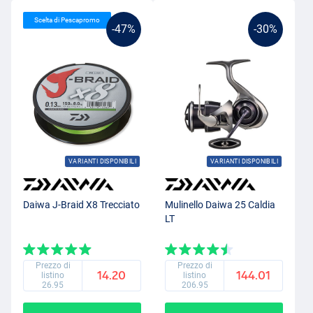
Scelta di Pescapromo
-47%
-30%
VARIANTI DISPONIBILI
VARIANTI DISPONIBILI
Daiwa J-Braid X8 Trecciato
Mulinello Daiwa 25 Caldia
LT
Prezzo di
Prezzo di
14.20
144.01
listino
listino
26.95
206.95