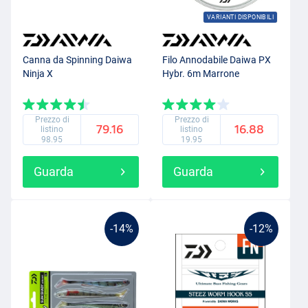
VARIANTI DISPONIBILI
Canna da Spinning Daiwa
Filo Annodabile Daiwa PX
Ninja X
Hybr. 6m Marrone
Prezzo di
Prezzo di
79.16
16.88
listino
listino
98.95
19.95
Guarda
Guarda
-14%
-12%