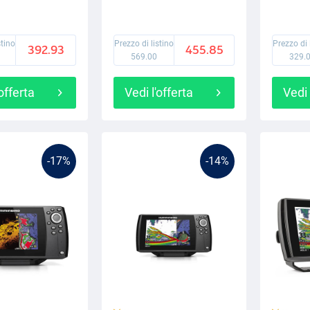
stino
Prezzo di listino
Prezzo di 
392.93
455.85
569.00
329.
'offerta
Vedi l'offerta
Vedi 
-17%
-14%