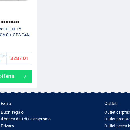
rd HELIX 15
GA SI+ GPS G4N
stino
3287.01
0
'offerta
Extra
Outlet
Buoni regalo
Outlet carpfis
Il banca dati di Pescapromo
Outlet predato
Privacy
Outlet pesca 