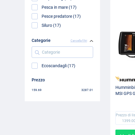
Pesca in mare (17)
Pesce predatore (17)
Siluro (17)
Categorie
Cancella filtri
Categorie
Ecoscandagli (17)
Prezzo
Humminbi
159.69
3287.01
MSI GPS G
Prezzo di li
1399.0