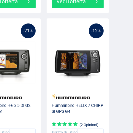
l'offerta
Vedi l'offerta
-21%
-12%
rd Helix 5 DI G2
Humminbird HELIX 7 CHIRP
er
SI GPS G4
(2 Opinioni)
listino
Prezzo di listino