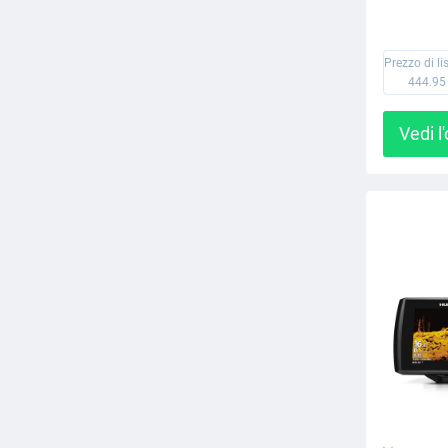
Prezzo di li
444.95
Vedi l