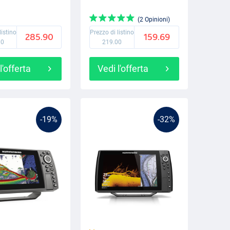
(2 Opinioni)
listino
Prezzo di listino
285.90
159.69
00
219.00
l'offerta
Vedi l'offerta
-19%
-32%