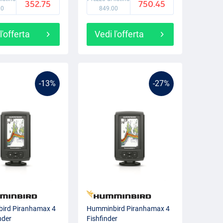
352.75
750.45
00
849.00
l'offerta
Vedi l'offerta
-13%
-27%
ird Piranhamax 4
Humminbird Piranhamax 4
nder
Fishfinder