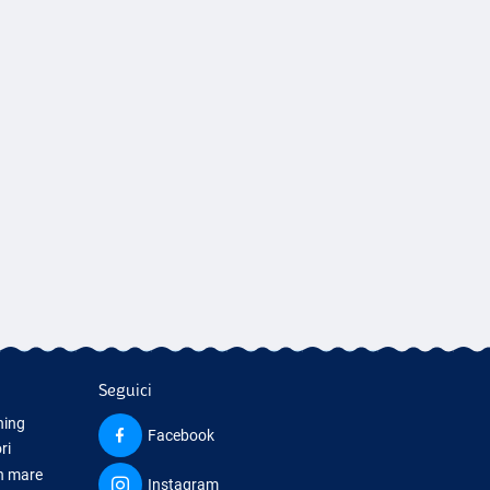
Seguici
hing
Facebook
ri
in mare
Instagram