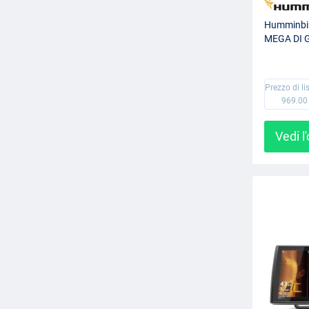
Humminbi
MEGA DI 
Prezzo di li
969.00
Vedi l