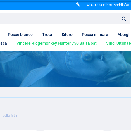
+ 400.000 clienti soddisfatt
Pesce bianco
Trota
Siluro
Pesca in mare
Abbigl
esca
Vincere Ridgemonkey Hunter 750 Bait Boat
Vinci Ultimat
ncella filtri