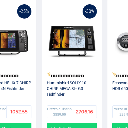
-25%
-30%
rd HELIX 7 CHIRP
Humminbird SOLIX 10
Ecoscan
4N Fishfinder
CHIRP MEGA SI+ G3
HDR 650
Fishfinder
stino
Prezzo di listino
Prezzo di 
1052.55
2706.16
0
3889.00
229.