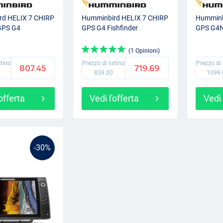
rd HELIX 7 CHIRP
Humminbird HELIX 7 CHIRP
Humminb
GPS G4
GPS G4 Fishfinder
GPS G4N 
(1 Opinioni)
stino
Prezzo di listino
Prezzo di 
807.45
719.69
839.00
1099.
'offerta
Vedi l'offerta
Vedi 
-30%