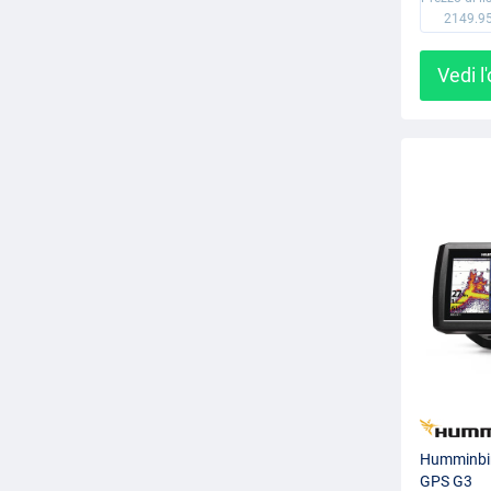
2149.9
Vedi l
Humminbi
GPS G3