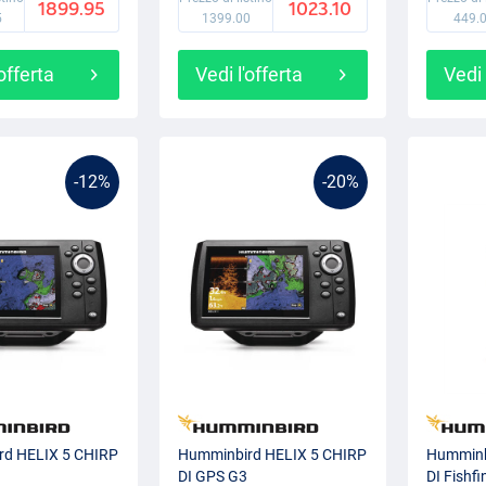
1899.95
1023.10
5
1399.00
449.
'offerta
Vedi l'offerta
Vedi 
-12%
-20%
rd HELIX 5 CHIRP
Humminbird HELIX 5 CHIRP
Humminb
DI GPS G3
DI Fishfi