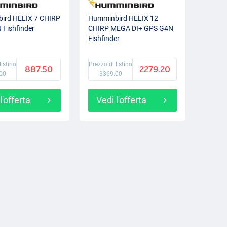
ird HELIX 7 CHIRP
Humminbird HELIX 12
Fishfinder
CHIRP MEGA DI+ GPS G4N
Fishfinder
listino
Prezzo di listino
887.50
2279.20
00
3369.00
l'offerta
Vedi l'offerta