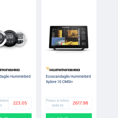
daglio Humminbird
Ecoscandaglio Humminbird
Xplore 10 CMSI+
listino
Prezzo di listino
223.05
2617.98
95
2698.95