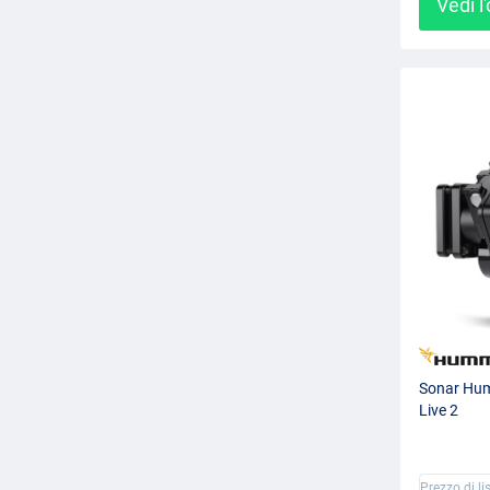
Vedi l
Sonar Hu
Live 2
Prezzo di li