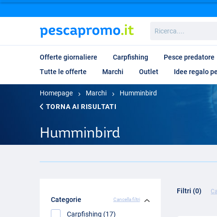
Ricerca....
Offerte giornaliere
Carpfishing
Pesce predatore
Tutte le offerte
Marchi
Outlet
Idee regalo p
Homepage
Marchi
Humminbird
TORNA AI RISULTATI
Humminbird
Filtri (0)
Ca
Categorie
Cancella filtri
Carpfishing (17)