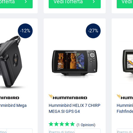
'offerta
Vedi l'offerta
Vedi 
-12%
-27%
mminbird Mega
Humminbird HELIX 7 CHIRP
Humminbi
MEGA SI GPS G4
Fishfind
(1 Opinioni)
stino
Prezzo di listino
Prezzo di 