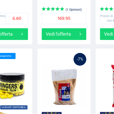
(1 Opinioni)
stino
Prezzo di 
6.60
169.95
169.
'offerta
Vedi l'offerta
Vedi 
Pescapromo
-7%
VARIANTI DISPONIBILI