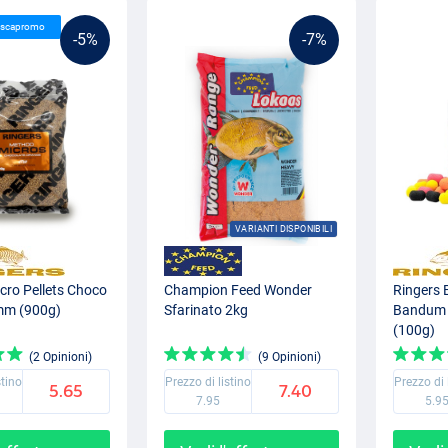
Pescapromo
-5%
-7%
VARIANTI DISPONIBILI
cro Pellets Choco
Champion Feed Wonder
Ringers 
mm (900g)
Sfarinato 2kg
Bandum 
(100g)
(2 Opinioni)
(9 Opinioni)
stino
Prezzo di listino
Prezzo di 
5.65
7.40
7.95
5.9