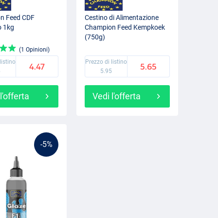
n Feed CDF
Cestino di Alimentazione
o 1kg
Champion Feed Kempkoek
(750g)
(1 Opinioni)
listino
Prezzo di listino
4.47
5.65
5
5.95
l'offerta
Vedi l'offerta
-5%