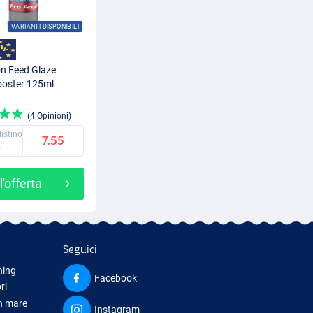
VARIANTI DISPONIBILI
n Feed Glaze
ooster 125ml
(4 Opinioni)
listino
7.55
5
l'offerta
Seguici
hing
Facebook
ri
in mare
Instagram