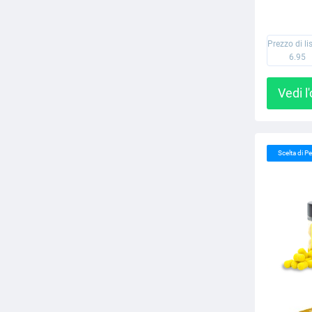
Prezzo di li
6.95
Vedi l
Scelta di 