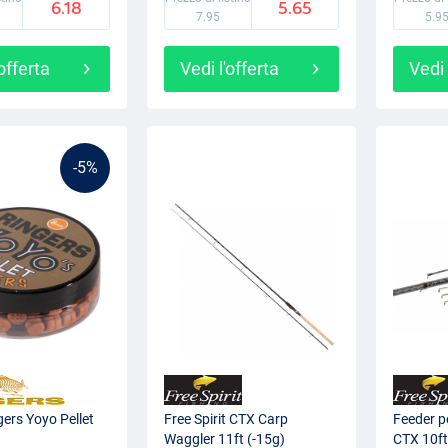
6.18
5.65
7.95
5.9
'offerta
Vedi l'offerta
Vedi 
-5%
gers Yoyo Pellet
Free Spirit CTX Carp
Feeder pe
Waggler 11ft (-15g)
CTX 10ft