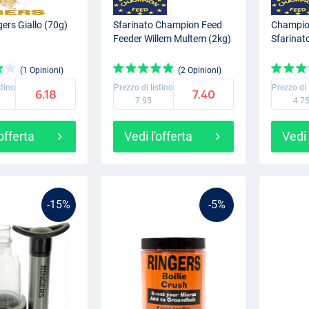
gers Giallo (70g)
Sfarinato Champion Feed
Champio
Feeder Willem Multem (2kg)
Sfarinat
(1 Opinioni)
(2 Opinioni)
stino
Prezzo di listino
Prezzo di 
6.18
7.40
7.95
4.7
'offerta
Vedi l'offerta
Vedi 
-15%
-5%