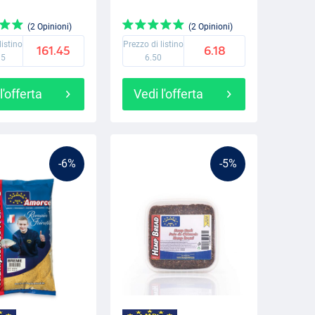
(2 Opinioni)
(2 Opinioni)
listino
Prezzo di listino
161.45
6.18
95
6.50
l'offerta
Vedi l'offerta
-6%
-5%