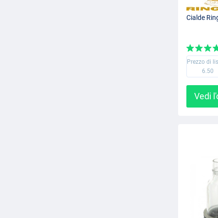
Cialde Rin
Prezzo di li
6.50
Vedi l