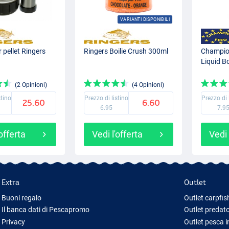
VARIANTI DISPONIBILI
pellet Ringers
Ringers Boilie Crush 300ml
Champio
Liquid B
(2 Opinioni)
(4 Opinioni)
stino
Prezzo di listino
Prezzo di 
25.60
6.60
6.95
7.9
'offerta
Vedi l'offerta
Vedi 
Extra
Outlet
Buoni regalo
Outlet carpfis
Il banca dati di Pescapromo
Outlet predato
Privacy
Outlet pesca 