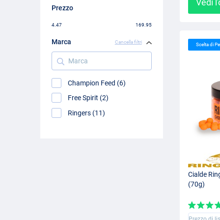
Vedi l
Prezzo
4.47
169.95
Marca
Cancella filtri
Scelta di 
Marca
Champion Feed (6)
Free Spirit (2)
Ringers (11)
Cialde Rin
(70g)
Prezzo di li