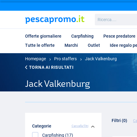
Ricerca....
Offerte giornaliere
Carpfishing
Pesce predatore
Tutte le offerte
Marchi
Outlet
Idee regalo p
Homepage
Pro staffers
Jack Valkenburg
TORNA AI RISULTATI
Jack Valkenburg
Filtri (0)
Ca
Categorie
Cancella filtri
Carpfishing (17)