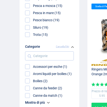
Pesca a mosca (15)
Scelta di 
Pesca in mare (15)
Pesce bianco (19)
Siluro (19)
Trota (15)
Categorie
Cancella filtri
Categorie
Accessori per esche (1)
Ringers Mi
Aromi liquidi per boilies (1)
Orange 2
Boilies (2)
Canne da feeder (2)
Prezzo di li
Canne da match (1)
5.95
Mostra di più