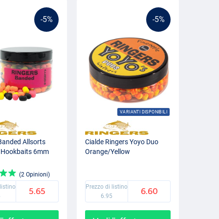
-5%
-5%
VARIANTI DISPONIBILI
Banded Allsorts
Cialde Ringers Yoyo Duo
Hookbaits 6mm
Orange/Yellow
(2 Opinioni)
listino
Prezzo di listino
5.65
6.60
5
6.95