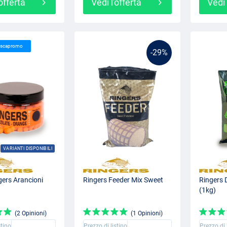
'offerta
Vedi l'offerta
Vedi 
Pescapromo
-29%
VARIANTI DISPONIBILI
gers Arancioni
Ringers Feeder Mix Sweet
Ringers 
(1kg)
(2 Opinioni)
(1 Opinioni)
stino
Prezzo di listino
Prezzo di 