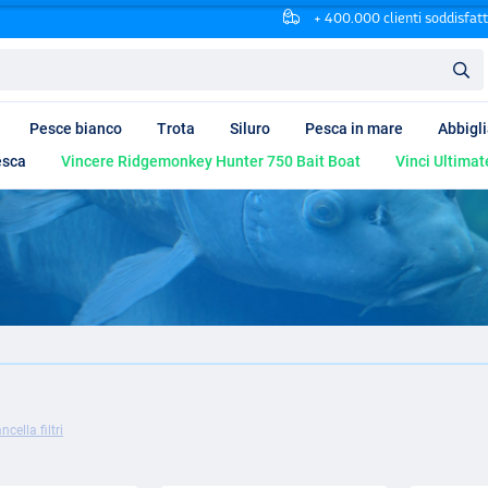
+ 400.000 clienti soddisfatt
Pesce bianco
Trota
Siluro
Pesca in mare
Abbigl
esca
Vincere Ridgemonkey Hunter 750 Bait Boat
Vinci Ultimat
ncella filtri