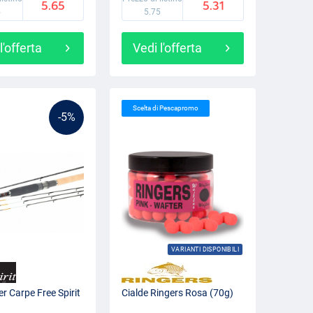
5.65
5.31
5
5.75
l'offerta
Vedi l'offerta
Scelta di Pescapromo
-5%
VARIANTI DISPONIBILI
r Carpe Free Spirit
Cialde Ringers Rosa (70g)