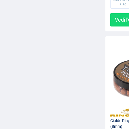
6.50
Vedi l
Cialde Rin
(8mm)