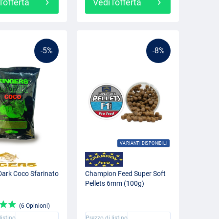
l'offerta
Vedi l'offerta
-5%
-8%
VARIANTI DISPONIBILI
Dark Coco Sfarinato
Champion Feed Super Soft
Pellets 6mm (100g)
(6 Opinioni)
listino
Prezzo di listino