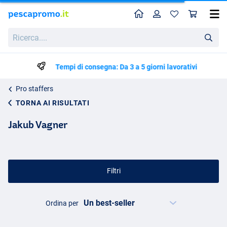
Home
Profilo
Carr
Ricerca....
Tempi di consegna: Da 3 a 5 giorni lavorativi
Pro staffers
TORNA AI RISULTATI
Jakub Vagner
Filtri
Ordina per