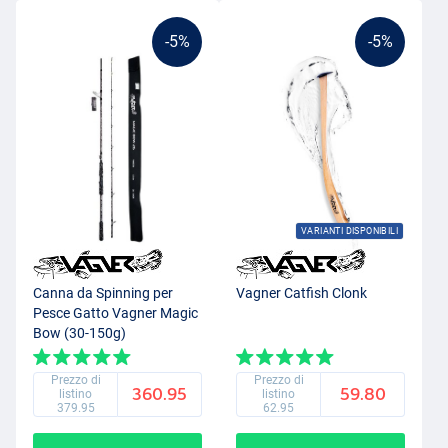
-5%
-5%
VARIANTI DISPONIBILI
Canna da Spinning per
Vagner Catfish Clonk
Pesce Gatto Vagner Magic
Bow (30-150g)
Prezzo di
Prezzo di
360.95
59.80
listino
listino
379.95
62.95