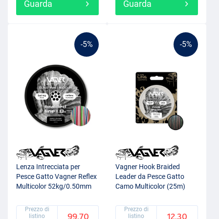
Guarda
Guarda
-5%
-5%
Lenza Intrecciata per
Vagner Hook Braided
Pesce Gatto Vagner Reflex
Leader da Pesce Gatto
Multicolor 52kg/0.50mm
Camo Multicolor (25m)
(600m)
Prezzo di
Prezzo di
99.70
12.30
listino
listino