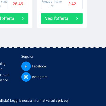
listino
Prezzo di listino
28.49
2.42
9
9.95
l'offerta
Vedi l'offerta
Seguici
hing
Facebook
ri
in mare
Instagram
bianco
iamento
 di più?
Leggi la nostra informativa sulla privacy.