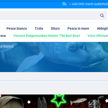
+ 400.000 clienti soddisfatt
Pesce bianco
Trota
Siluro
Pesca in mare
Abbigl
esca
Vincere Ridgemonkey Hunter 750 Bait Boat
Vinci Ultimat
ce bianco