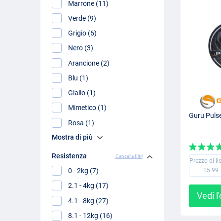
Marrone (11)
Verde (9)
Grigio (6)
Nero (3)
Arancione (2)
Blu (1)
Giallo (1)
Mimetico (1)
Guru Puls
Rosa (1)
Mostra di più
Resistenza
Cancella filtri
Prezzo di li
15.99
0 - 2kg (7)
2.1 - 4kg (17)
Vedi l
4.1 - 8kg (27)
8.1 - 12kg (16)