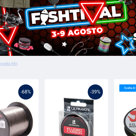
ncella filtri
Scelta d
-68%
-39%