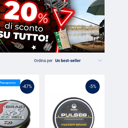
Ordina per
i Pescapromo
-47%
-5%