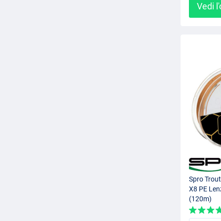
Vedi l
Spro Trout
X8 PE Lenz
(120m)