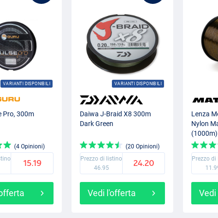
VARIANTI DISPONIBILI
VARIANTI DISPONIBILI
e Pro, 300m
Daiwa J-Braid X8 300m
Lenza Mo
Dark Green
Nylon M
(1000m)
(4 Opinioni)
(20 Opinioni)
stino
Prezzo di listino
Prezzo di 
15.19
24.20
46.95
11.9
'offerta
Vedi l'offerta
Vedi 