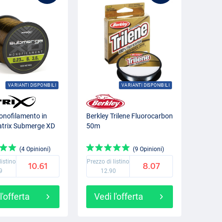
VARIANTI DISPONIBILI
VARIANTI DISPONIBILI
nofilamento in
Berkley Trilene Fluorocarbon
atrix Submerge XD
50m
(4 Opinioni)
(9 Opinioni)
listino
Prezzo di listino
10.61
8.07
9
12.90
l'offerta
Vedi l'offerta