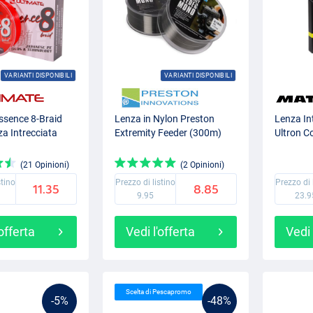
VARIANTI DISPONIBILI
VARIANTI DISPONIBILI
ssence 8-Braid
Lenza in Nylon Preston
Lenza In
a Intrecciata
Extremity Feeder (300m)
Ultron 
(21 Opinioni)
(2 Opinioni)
stino
Prezzo di listino
Prezzo di 
11.35
8.85
9.95
23.9
'offerta
Vedi l'offerta
Vedi 
Scelta di Pescapromo
-5%
-48%