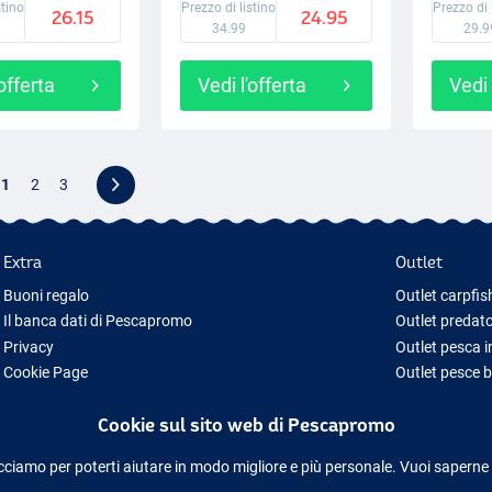
stino
Prezzo di listino
Prezzo di 
26.15
24.95
34.99
29.9
'offerta
Vedi l'offerta
Vedi 
1
2
3
Extra
Outlet
Buoni regalo
Outlet carpfis
Il banca dati di Pescapromo
Outlet predato
Privacy
Outlet pesca 
Cookie Page
Outlet pesce 
Idee regalo pesca
Outlet abbigl
Cookie sul sito web di Pescapromo
Nuova Attrezzatura da Pesca
Attrezzatura da pesca temporaneamente esaurita
cciamo per poterti aiutare in modo migliore e più personale. Vuoi saperne