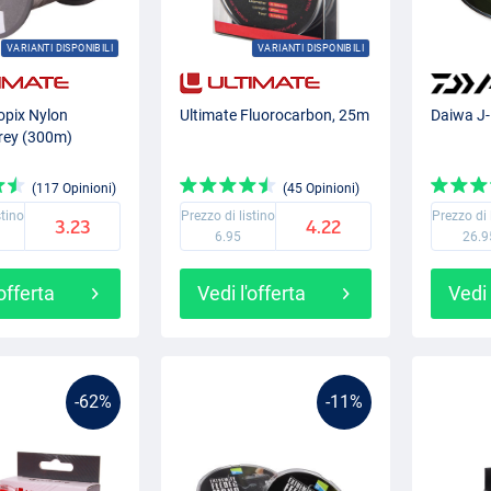
VARIANTI DISPONIBILI
VARIANTI DISPONIBILI
opix Nylon
Ultimate Fluorocarbon, 25m
Daiwa J-
Grey (300m)
(117 Opinioni)
(45 Opinioni)
stino
Prezzo di listino
Prezzo di 
3.23
4.22
6.95
26.9
'offerta
Vedi l'offerta
Vedi 
-62%
-11%