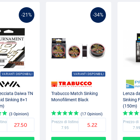
-21%
-34%
VARIANTI DISPONIBILI
VARIANTI DISPONIBILI
recciata Daiwa TN
Trabucco Match Sinking
Lenza da
id Sinking 8+1
Monofiliment Black
Sinking 
m)
(150m)
(3 Opinioni)
(17 Opinioni)
stino
Prezzo di listino
Prezzo di 
27.50
5.22
7.95
7.9