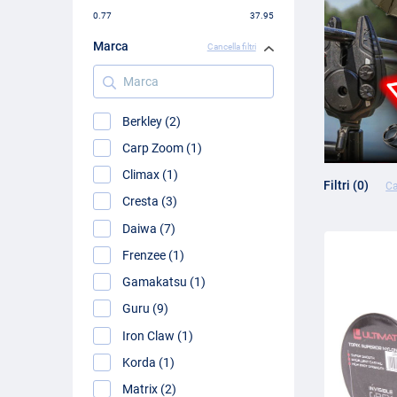
0.77
37.95
Marca
Cancella filtri
Marca
Berkley (2)
Carp Zoom (1)
Climax (1)
Filtri (0)
Ca
Cresta (3)
Daiwa (7)
Frenzee (1)
Gamakatsu (1)
Guru (9)
Iron Claw (1)
Korda (1)
Matrix (2)