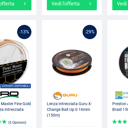
'offerta
Vedi l'offerta
Vedi 
-13%
-29%
VARIANTI DISPONIBILI
 Master Fine Gold
Lenza Intrecciata Guru X-
Preston 
a Intrecciata
Change Bait Up 0.16mm
Braid 1
(150m)
(5 Opinioni)