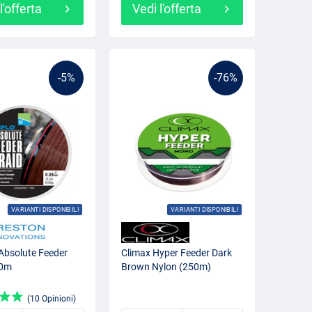
l'offerta
Vedi l'offerta
-5%
-76%
VARIANTI DISPONIBILI
VARIANTI DISPONIBILI
Absolute Feeder
Climax Hyper Feeder Dark
50m
Brown Nylon (250m)
(10 Opinioni)