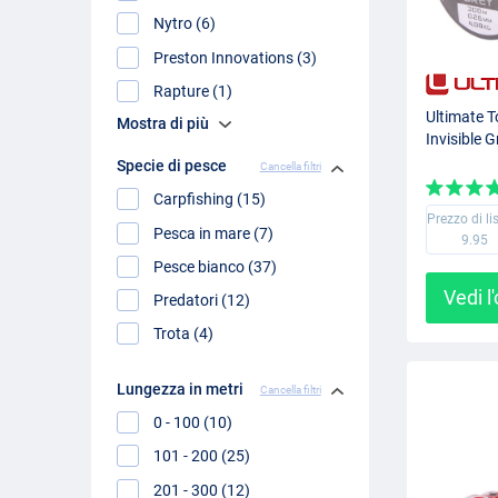
Nytro (6)
Preston Innovations (3)
Rapture (1)
Ultimate T
Mostra di più
Invisible 
Specie di pesce
Cancella filtri
Carpfishing (15)
Prezzo di li
Pesca in mare (7)
9.95
Pesce bianco (37)
Vedi l
Predatori (12)
Trota (4)
Lungezza in metri
Cancella filtri
0 - 100 (10)
101 - 200 (25)
201 - 300 (12)