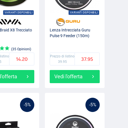
VARIANTI DISPONIBILI
VARIANTI DISPONIBILI
Braid X8 Trecciato
Lenza Intrecciata Guru
Pulse 9 Feeder (150m)
(35 Opinioni)
listino
Prezzo di listino
14.20
37.95
5
39.95
l'offerta
Vedi l'offerta
-5%
-5%