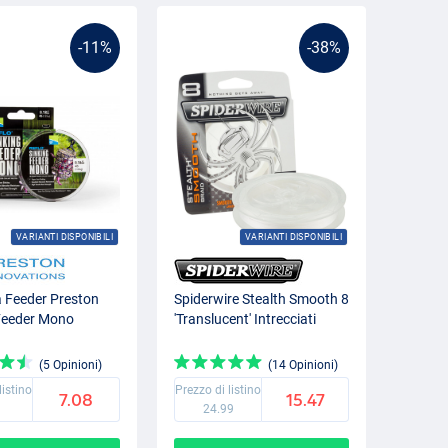
-11%
-38%
VARIANTI DISPONIBILI
VARIANTI DISPONIBILI
 Feeder Preston
Spiderwire Stealth Smooth 8
Feeder Mono
'Translucent' Intrecciati
(5 Opinioni)
(14 Opinioni)
listino
Prezzo di listino
7.08
15.47
9
24.99