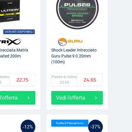
VARIANTI DISPONIBILI
trecciata Matrix
Shock Leader Intrecciato
Coated 200m
Guru Pulse 9 0.20mm
(100m)
listino
Prezzo di listino
22.75
24.65
5
25.95
l'offerta
Vedi l'offerta
Scelta di Pescapromo
-12%
-37%