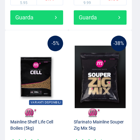
5.95
9.99
Guarda
Guarda
-5%
-38%
VARIANTI DISPONIBILI
Mainline Shelf Life Cell
Sfarinato Mainline Souper
Boilies (5kg)
Zig Mix 5kg