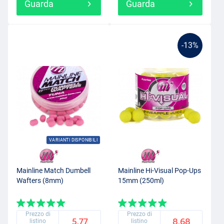
Guarda
Guarda
-13%
VARIANTI DISPONIBILI
Mainline Match Dumbell
Mainline Hi-Visual Pop-Ups
Wafters (8mm)
15mm (250ml)
Prezzo di
Prezzo di
5.77
8.68
listino
listino