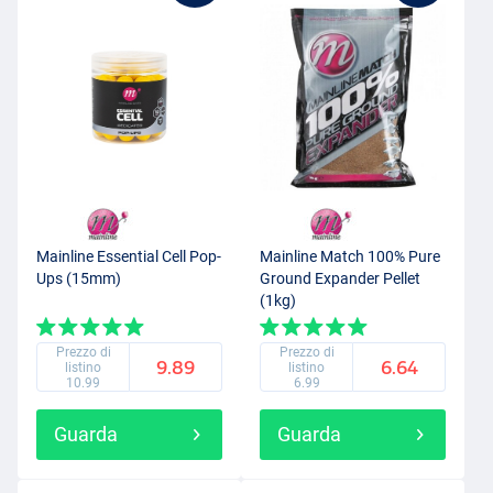
Mainline Essential Cell Pop-
Mainline Match 100% Pure
Ups (15mm)
Ground Expander Pellet
(1kg)
Prezzo di
Prezzo di
9.89
6.64
listino
listino
10.99
6.99
Guarda
Guarda