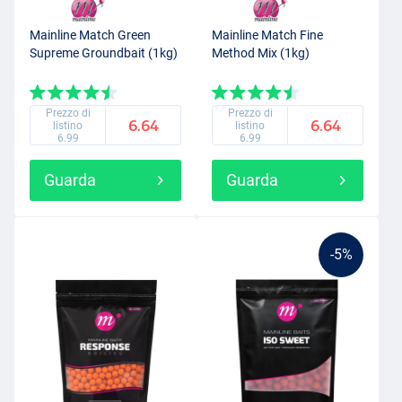
Mainline Match Green
Mainline Match Fine
Supreme Groundbait (1kg)
Method Mix (1kg)
Prezzo di
Prezzo di
6.64
6.64
listino
listino
6.99
6.99
Guarda
Guarda
-5%