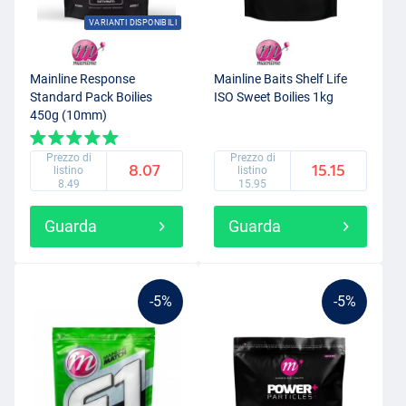
VARIANTI DISPONIBILI
Mainline Response
Mainline Baits Shelf Life
Standard Pack Boilies
ISO Sweet Boilies 1kg
450g (10mm)
Prezzo di
Prezzo di
8.07
15.15
listino
listino
8.49
15.95
Guarda
Guarda
-5%
-5%