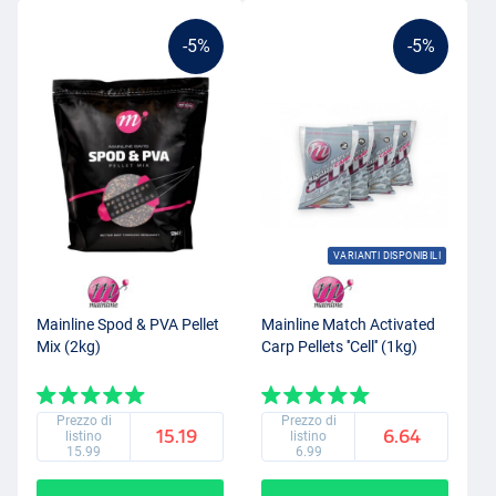
-5%
-5%
VARIANTI DISPONIBILI
Mainline Spod & PVA Pellet
Mainline Match Activated
Mix (2kg)
Carp Pellets ''Cell'' (1kg)
Prezzo di
Prezzo di
15.19
6.64
listino
listino
15.99
6.99