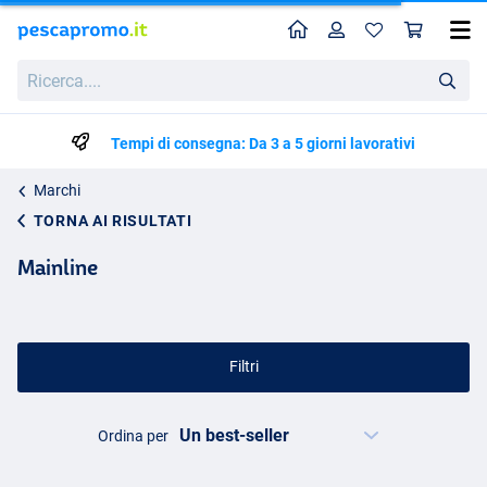
Home
Profilo
Carr
Ricerca....
Tempi di consegna: Da 3 a 5 giorni lavorativi
Marchi
TORNA AI RISULTATI
Mainline
Filtri
Ordina per