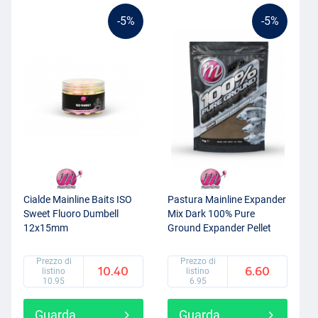
-5%
-5%
Cialde Mainline Baits ISO
Pastura Mainline Expander
Sweet Fluoro Dumbell
Mix Dark 100% Pure
12x15mm
Ground Expander Pellet
(Pink/Yellow/White)
(1kg)
Prezzo di
Prezzo di
10.40
6.60
listino
listino
10.95
6.95
Guarda
Guarda