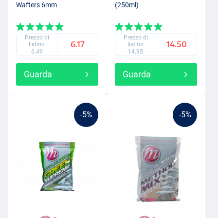
Wafters 6mm
(250ml)
Prezzo di
Prezzo di
6.17
14.50
listino
listino
6.49
14.95
Guarda
Guarda
-5%
-5%