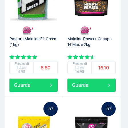
Pastura Mainline F1 Green
Mainline Power+ Canapa
(1kg)
'N' Maize 2kg
Prezzo di
Prezzo di
6.60
16.10
listino
listino
6.95
16.95
Guarda
Guarda
-5%
-5%