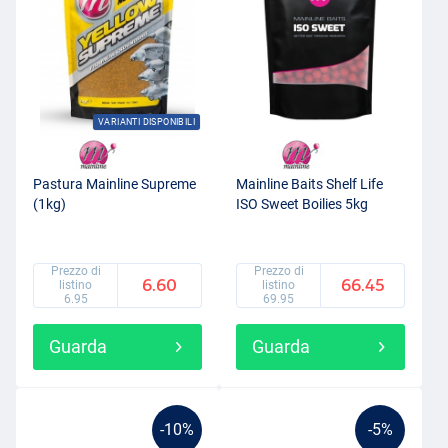
VARIANTI DISPONIBILI
Pastura Mainline Supreme
Mainline Baits Shelf Life
(1kg)
ISO Sweet Boilies 5kg
Prezzo di
Prezzo di
6.60
66.45
listino
listino
6.95
69.95
Guarda
Guarda
-10%
-5%