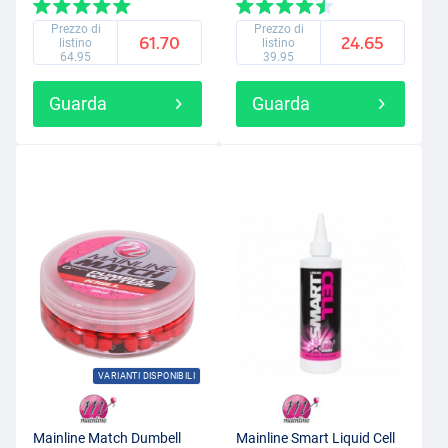
Prezzo di
Prezzo di
61.70
24.65
listino
listino
64.95
39.95
Guarda
Guarda
VARIANTI DISPONIBILI
Mainline Match Dumbell
Mainline Smart Liquid Cell