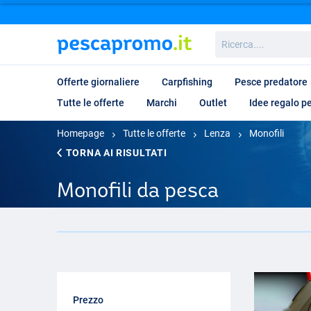
Ricerca....
Offerte giornaliere
Carpfishing
Pesce predatore
Tutte le offerte
Marchi
Outlet
Idee regalo p
Homepage
Tutte le offerte
Lenza
Monofili
TORNA AI RISULTATI
Monofili da pesca
Prezzo