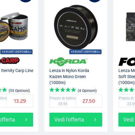
VARIANTI DISPONIBILI
VARIANTI DISPONIBILI
 Iternity Carp Line
Lenza in Nylon Korda
Lenza M
Kaizen Mono Green
Soft Ste
(1000m)
(1000m)
(55 Opinioni)
(4 Opinioni)
stino
Prezzo di listino
Prezzo di 
13.29
27.50
29.95
23.9
'offerta
Vedi l'offerta
Vedi 