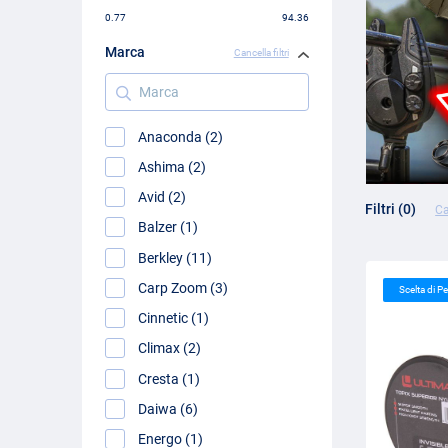
0.77
94.36
Marca
Cancella filtri
Marca
Anaconda (2)
Ashima (2)
Avid (2)
Filtri (0)
Ca
Balzer (1)
Berkley (11)
Carp Zoom (3)
Scelta di 
Cinnetic (1)
Climax (2)
Cresta (1)
Daiwa (6)
Energo (1)