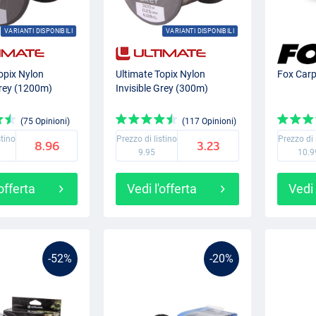
VARIANTI DISPONIBILI
VARIANTI DISPONIBILI
opix Nylon
Ultimate Topix Nylon
Fox Car
Grey (1200m)
Invisible Grey (300m)
(75 Opinioni)
(117 Opinioni)
stino
Prezzo di listino
Prezzo di 
8.96
3.23
9.95
10.9
'offerta
Vedi l'offerta
Vedi 
-52%
-20%