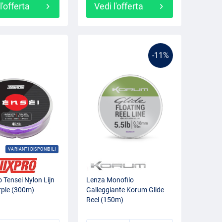
l'offerta
Vedi l'offerta
-11%
VARIANTI DISPONIBILI
 Tensei Nylon Lijn
Lenza Monofilo
rple (300m)
Galleggiante Korum Glide
Reel (150m)