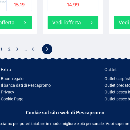
stino
15.19
14.99
'offerta
Vedi l'offerta
Vedi 
1
2
3
...
8
Extra
Outlet
Buoni regalo
Outlet carpfis
Il banca dati di Pescapromo
Outlet predato
Privacy
Outlet pesca 
Cookie Page
Outlet pesce 
Idee regalo pesca
Outlet abbigl
Cookie sul sito web di Pescapromo
Nuova Attrezzatura da Pesca
Attrezzatura da pesca temporaneamente esaurita
cciamo per poterti aiutare in modo migliore e più personale. Vuoi saperne