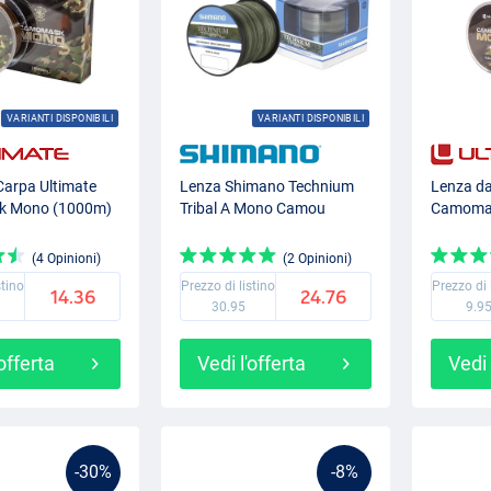
VARIANTI DISPONIBILI
VARIANTI DISPONIBILI
Carpa Ultimate
Lenza Shimano Technium
Lenza da
 Mono (1000m)
Tribal A Mono Camou
Camoma
(4 Opinioni)
(2 Opinioni)
stino
Prezzo di listino
Prezzo di 
14.36
24.76
30.95
9.9
'offerta
Vedi l'offerta
Vedi 
-30%
-8%