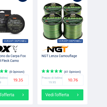
VARIANTI DISPONIBILI
VARIANTI DISPONIBILI
ono da Carpa Fox
NGT Lenza Camouflage
el Fleck Camo
(8 Opinioni)
(41 Opinioni)
listino
Prezzo di listino
19.35
10.76
9
19.95
l'offerta
Vedi l'offerta