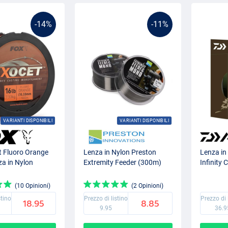
-14%
-11%
VARIANTI DISPONIBILI
VARIANTI DISPONIBILI
t Fluoro Orange
Lenza in Nylon Preston
Lenza in
a in Nylon
Extremity Feeder (300m)
Infinity
(10 Opinioni)
(2 Opinioni)
stino
Prezzo di listino
Prezzo di 
18.95
8.85
9.95
36.9