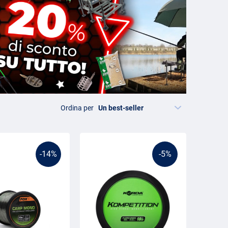
Ordina per
-14%
-5%