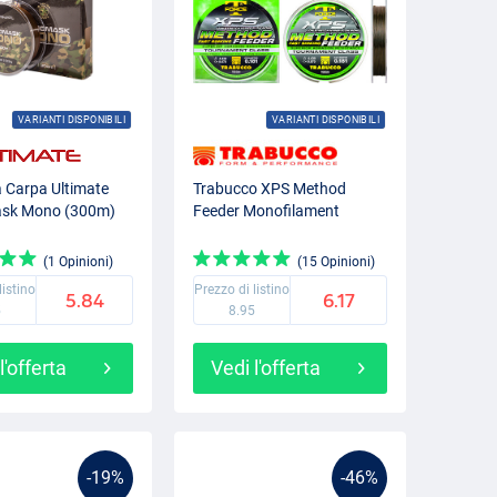
VARIANTI DISPONIBILI
VARIANTI DISPONIBILI
 Carpa Ultimate
Trabucco XPS Method
sk Mono (300m)
Feeder Monofilament
(1 Opinioni)
(15 Opinioni)
listino
Prezzo di listino
5.84
6.17
5
8.95
l'offerta
Vedi l'offerta
-19%
-46%