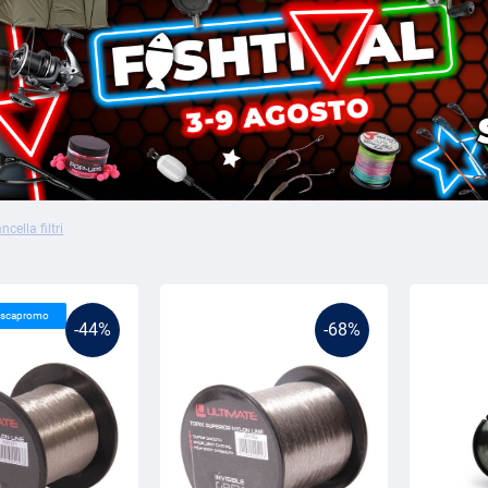
ncella filtri
Pescapromo
-44%
-68%