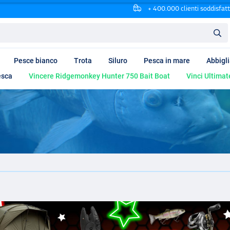
+ 400.000 clienti soddisfatt
Pesce bianco
Trota
Siluro
Pesca in mare
Abbigl
esca
Vincere Ridgemonkey Hunter 750 Bait Boat
Vinci Ultimat