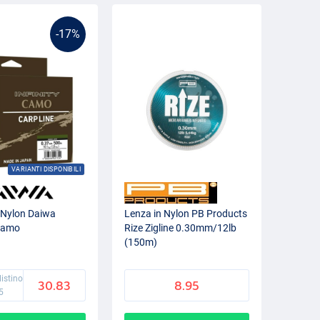
-17%
VARIANTI DISPONIBILI
 Nylon Daiwa
Lenza in Nylon PB Products
 Camo
Rize Zigline 0.30mm/12lb
(150m)
listino
30.83
8.95
5