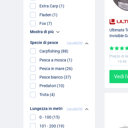
Extra Carp (1)
Fladen (1)
Fox (7)
Ultimate T
Mostra di più
Invisible 
Specie di pesce
Cancella filtri
Carpfishing (88)
Prezzo di li
Pesca a mosca (1)
15.95
Pesca in mare (26)
Vedi l
Pesce bianco (37)
Predatori (10)
Trota (4)
Lungezza in metri
Cancella filtri
0 - 100 (15)
101 - 200 (19)