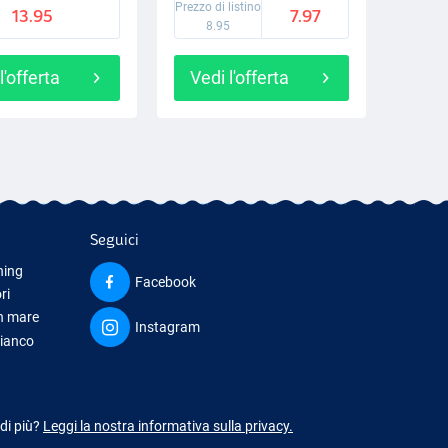
Prezzo di listino
13.95
7.97
8.95
l'offerta
Vedi l'offerta
Seguici
hing
Facebook
ri
in mare
Instagram
bianco
iamento
 di più?
Leggi la nostra informativa sulla privacy.