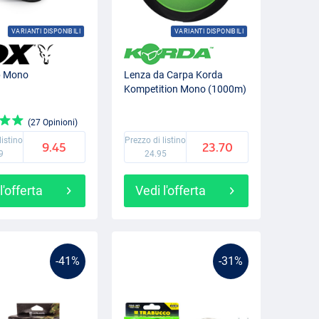
VARIANTI DISPONIBILI
VARIANTI DISPONIBILI
p Mono
Lenza da Carpa Korda
Kompetition Mono (1000m)
(27 Opinioni)
listino
Prezzo di listino
9.45
23.70
9
24.95
l'offerta
Vedi l'offerta
-41%
-31%