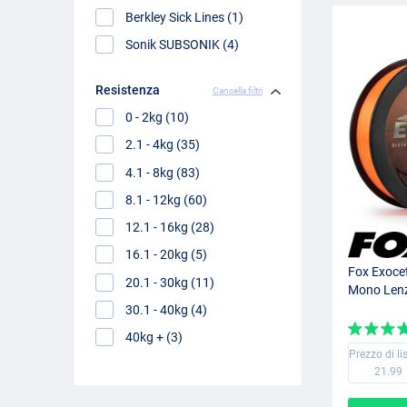
Berkley Sick Lines (1)
Sonik SUBSONIK (4)
Resistenza
Cancella filtri
0 - 2kg (10)
2.1 - 4kg (35)
4.1 - 8kg (83)
8.1 - 12kg (60)
12.1 - 16kg (28)
16.1 - 20kg (5)
Fox Exoce
20.1 - 30kg (11)
Mono Lenz
30.1 - 40kg (4)
40kg + (3)
Prezzo di li
21.99