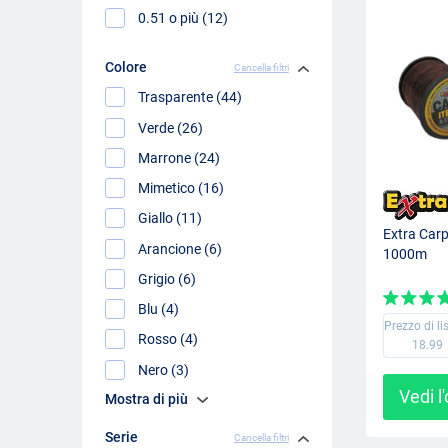
0.51 o più (12)
Colore
Cancella filtri
Trasparente (44)
Verde (26)
Marrone (24)
Mimetico (16)
Giallo (11)
Extra Carp
Arancione (6)
1000m
Grigio (6)
Blu (4)
Prezzo di li
Rosso (4)
18.99
Nero (3)
Vedi l
Mostra di più
Serie
Cancella filtri