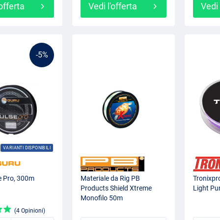
'offerta
Vedi l'offerta
Vedi 
-5%
VARIANTI DISPONIBILI
e Pro, 300m
Materiale da Rig PB
Tronixpro
Products Shield Xtreme
Light Pu
Monofilo 50m
(4 Opinioni)