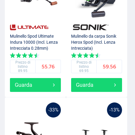
Mulinello Spod Ultimate
Mulinello da carpa Sonik
Indura 10000 (Incl. Lenza
Herox Spod (Incl. Lenza
Intrecciata 0.28mm)
Intrecciata)
Prezzo di
Prezzo di
55.76
59.56
listino
listino
89.95
69.95
Guarda
Guarda
-33%
-13%