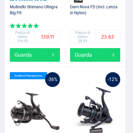
Mulinello Shimano Ultegra
Dam Nova FD (Incl. Lenza
Big Pit
in Nylon)
Prezzo di
Prezzo di
139.11
23.63
listino
listino
194.95
28.99
Guarda
Guarda
Scelta di Pescapromo
-36%
-12%