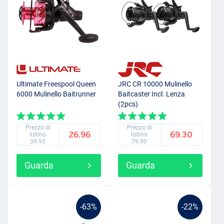
Ultimate Freespool Queen
JRC CR 10000 Mulinello
6000 Mulinello Baitrunner
Baitcaster Incl. Lenza
(2pcs)
Prezzo di
Prezzo di
26.96
69.30
listino
listino
39.95
79.90
Guarda
Guarda
-63%
-22%