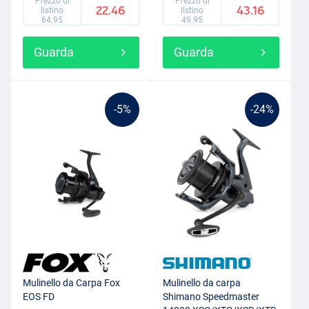
Prezzo di
Prezzo di
22.46
43.16
listino
listino
64.95
49.95
Guarda
Guarda
-5%
-24%
Mulinello da Carpa Fox
Mulinello da carpa
EOS FD
Shimano Speedmaster