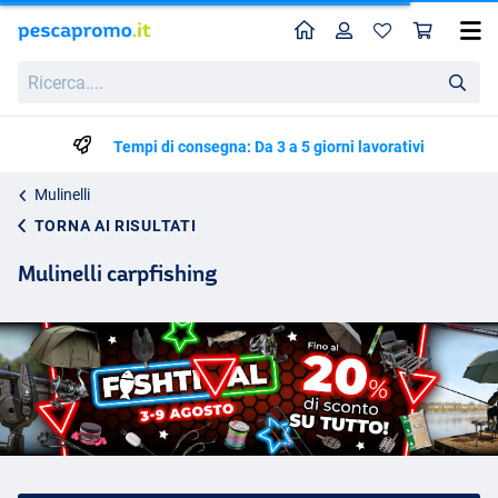
Home
Profilo
Carr
Ricerca....
Tempi di consegna: Da 3 a 5 giorni lavorativi
Mulinelli
TORNA AI RISULTATI
Mulinelli carpfishing