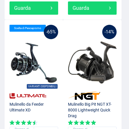
Guarda
Guarda
Scelta di Pescapromo
-65%
-14%
VARIANTI DISPONIBILI
Mulinello da Feeder
Mulinello Big Pit NGT XT-
Ultimate XD
8000 Lightweight Quick
Drag