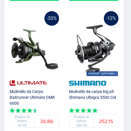
-33%
-12%
VARIANTI DISPONIBILI
Mulinello da Carpa
Mulinello da carpa big pit
Baitrunner Ultimate CMR
Shimano Ultegra 5500 Ci4
6000
Prezzo di
Prezzo di
36.86
252.15
listino
listino
54.95
284.95