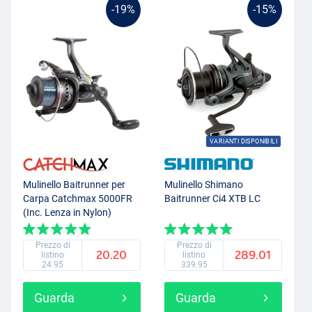
-19%
-15%
VARIANTI DISPONIBILI
Mulinello Baitrunner per
Mulinello Shimano
Carpa Catchmax 5000FR
Baitrunner Ci4 XTB LC
(Inc. Lenza in Nylon)
Prezzo di
Prezzo di
20.20
289.01
listino
listino
24.95
339.95
Guarda
Guarda