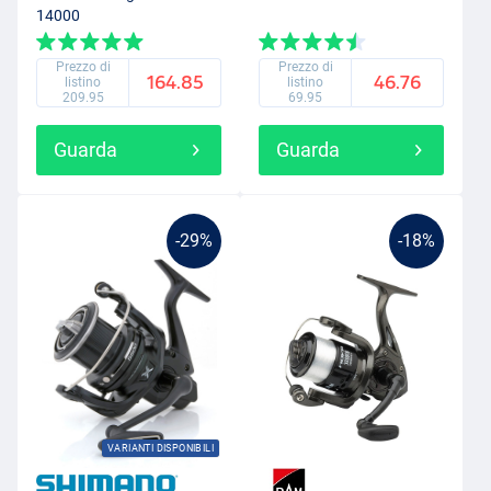
14000
Prezzo di
Prezzo di
164.85
46.76
listino
listino
209.95
69.95
Guarda
Guarda
-29%
-18%
VARIANTI DISPONIBILI