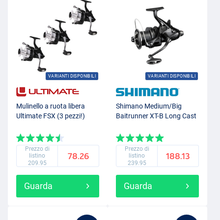
VARIANTI DISPONIBILI
VARIANTI DISPONIBILI
Mulinello a ruota libera
Shimano Medium/Big
Ultimate FSX (3 pezzi!)
Baitrunner XT-B Long Cast
Prezzo di
Prezzo di
78.26
188.13
listino
listino
209.95
239.95
Guarda
Guarda