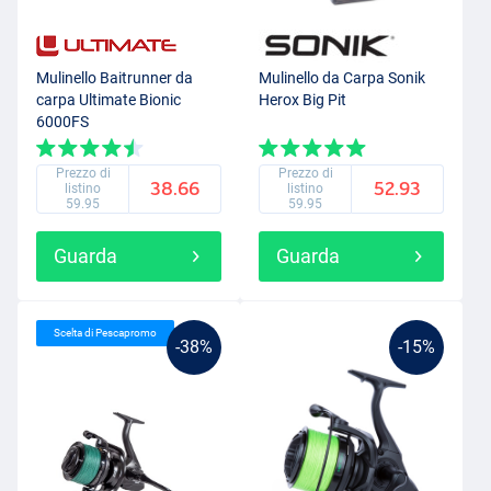
Mulinello Baitrunner da
Mulinello da Carpa Sonik
carpa Ultimate Bionic
Herox Big Pit
6000FS
Prezzo di
Prezzo di
38.66
52.93
listino
listino
59.95
59.95
Guarda
Guarda
Scelta di Pescapromo
-38%
-15%