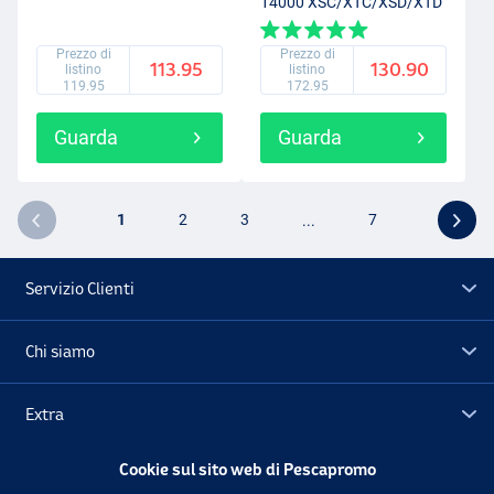
14000 XSC/XTC/XSD/XTD
Prezzo di
Prezzo di
113.95
130.90
listino
listino
119.95
172.95
Guarda
Guarda
1
2
3
...
7
Servizio Clienti
Chi siamo
Extra
Cookie sul sito web di Pescapromo
Outlet