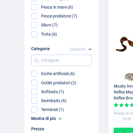
Pesca in mare (6)
Pesce predatore (7)
Siluro (7)
Trota (6)
Categorie
Cancella filtri
Categorie
Esche artificiali (6)
Outlet predatori (2)
Musky Inn
Softbaits (1)
Reflex Ma
Reflex Bro
Swimbaits (6)
Terminali (1)
Prezzo di li
Mostra di più
29.95
Prezzo