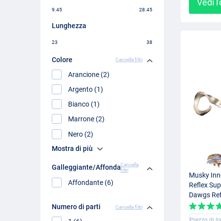
Vedi l
9.45
28.45
Lunghezza
23
38
Colore
Cancella filtri
Arancione (2)
Argento (1)
Bianco (1)
Marrone (2)
Nero (2)
Mostra di più
Cancella
Galleggiante/Affondante
filtri
Musky Inn
Affondante (6)
Reflex Su
Dawgs Refl
Numero di parti
Cancella filtri
Prezzo di li