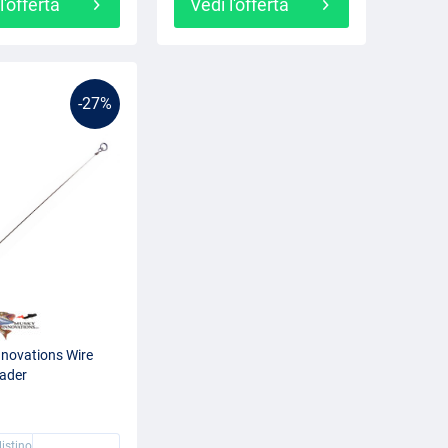
l'offerta
Vedi l'offerta
-27%
novations Wire
ader
listino