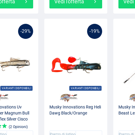
'offerta
Vedi l'offerta
Vedi 
-29%
-19%
VARIANTI DISPONIBILI
VARIANTI DISPONIBILI
ovations Uv
Musky Innovations Reg Heli
Musky In
per Magnum Bull
Dawg Black/Orange
Beast Le
ex Silver Cisco
(2 Opinioni)
stino
Prezzo di listino
Prezzo di 