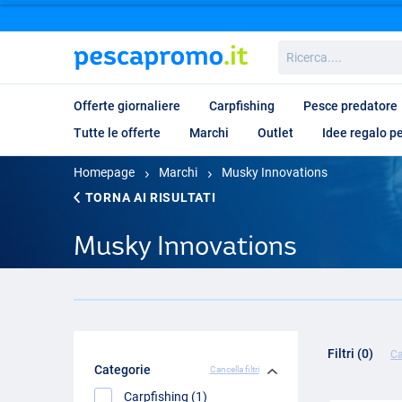
Ricerca....
Offerte giornaliere
Carpfishing
Pesce predatore
Tutte le offerte
Marchi
Outlet
Idee regalo p
Homepage
Marchi
Musky Innovations
TORNA AI RISULTATI
Musky Innovations
Filtri (0)
Ca
Categorie
Cancella filtri
Carpfishing (1)