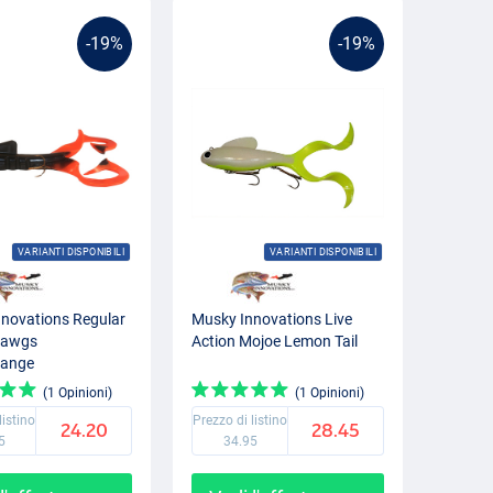
-19%
-19%
VARIANTI DISPONIBILI
VARIANTI DISPONIBILI
novations Regular
Musky Innovations Live
Dawgs
Action Mojoe Lemon Tail
range
(1 Opinioni)
(1 Opinioni)
listino
Prezzo di listino
24.20
28.45
5
34.95