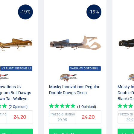
-19%
-19%
VARIANTI DISPONIBILI
VARIANTI DISPONIBILI
ovations Uv
Musky Innovations Regular
Musky In
gnum Bull Dawgs
Double Dawgs Cisco
Double 
wn Tail Walleye
Black/O
(2 Opinioni)
(1 Opinioni)
stino
Prezzo di listino
Prezzo di 
24.20
24.20
29.95
29.9