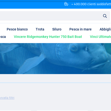
+ 400.000 clienti soddisfatt
Pesce bianco
Trota
Siluro
Pesca in mare
Abbigl
esca
Vincere Ridgemonkey Hunter 750 Bait Boat
Vinci Ultimat
ncella filtri