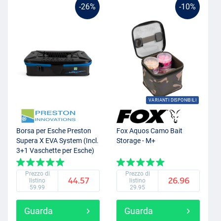
-26%
-10%
VARIANTI DISPONIBILI
Borsa per Esche Preston
Fox Aquos Camo Bait
Supera X EVA System (Incl.
Storage - M+
3+1 Vaschette per Esche)
Prezzo di
Prezzo di
44.57
26.96
listino
listino
59.99
29.95
Guarda
Guarda