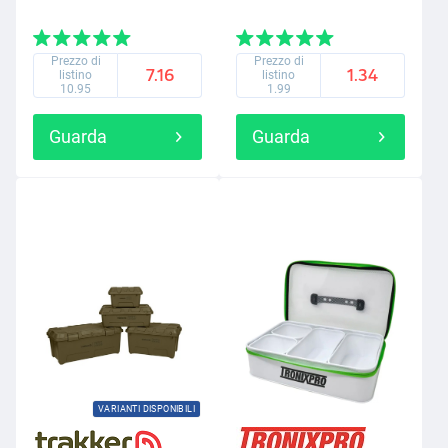
Prezzo di
Prezzo di
7.16
1.34
listino
listino
10.95
1.99
Guarda
Guarda
VARIANTI DISPONIBILI