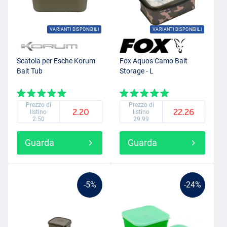
VARIANTI DISPONIBILI
VARIANTI DISPONIBILI
Scatola per Esche Korum
Fox Aquos Camo Bait
Bait Tub
Storage - L
Prezzo di
Prezzo di
2.20
22.26
listino
listino
2.50
29.99
Guarda
Guarda
-5%
-24%