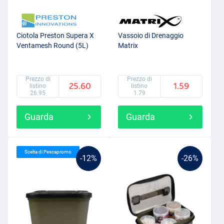
Ciotola Preston Supera X
Vassoio di Drenaggio
Ventamesh Round (5L)
Matrix
Prezzo di
Prezzo di
25.60
1.59
listino
listino
26.95
1.79
Guarda
Guarda
Scelta di Pescapromo
-12%
-26%