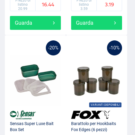
Prezzo di
Prezzo di
16.44
3.19
listino
listino
20.99
3.59
Guarda
Guarda
-20%
-10%
VARIANTI DISPONIBILI
Sensas Super Luxe Bait
Barattolo per Hookbaits
Box Set
Fox Edges (6 pezzi)