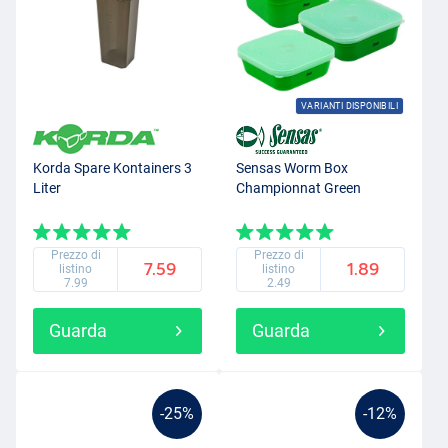
VARIANTI DISPONIBILI
Korda Spare Kontainers 3
Sensas Worm Box
Liter
Championnat Green
Prezzo di
Prezzo di
7.59
1.89
listino
listino
7.99
2.49
Guarda
Guarda
-25%
-12%