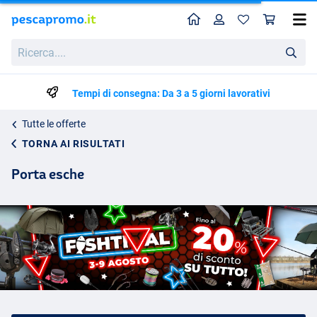
Home
Profilo
Carr
Ricerca....
Tempi di consegna: Da 3 a 5 giorni lavorativi
Tutte le offerte
TORNA AI RISULTATI
Porta esche