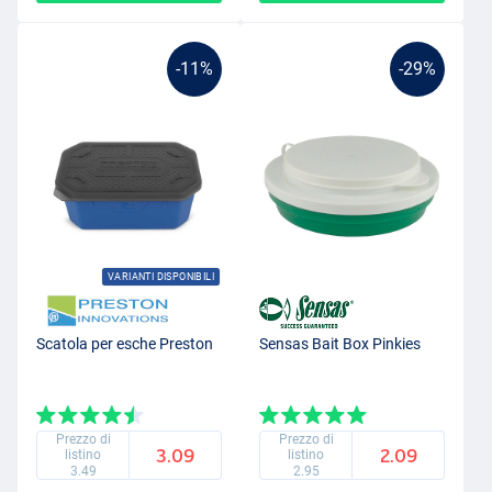
-11%
-29%
VARIANTI DISPONIBILI
Scatola per esche Preston
Sensas Bait Box Pinkies
Prezzo di
Prezzo di
3.09
2.09
listino
listino
3.49
2.95