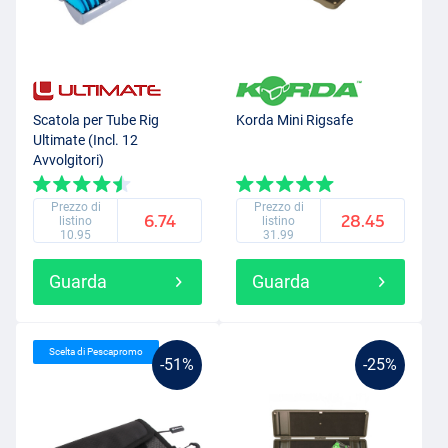
Scatola per Tube Rig
Korda Mini Rigsafe
Ultimate (Incl. 12
Avvolgitori)
Prezzo di
Prezzo di
6.74
28.45
listino
listino
10.95
31.99
Guarda
Guarda
Scelta di Pescapromo
-51%
-25%