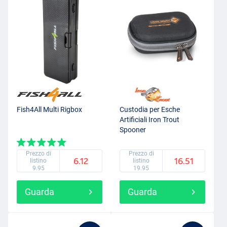
Fish4All Multi Rigbox
Custodia per Esche
Artificiali Iron Trout
Spooner
Prezzo di
Prezzo di
6.12
16.51
listino
listino
9.95
19.95
Guarda
Guarda