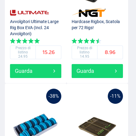
Avvolgitori Ultimate Large
Hardcase Rigbox, Scatola
Rig Box EVA (Incl. 24
per 72 Rigs!
Avvolgitori)
Prezzo di
Prezzo di
15.26
8.96
listino
listino
24.95
14.95
Guarda
Guarda
-38%
-11%