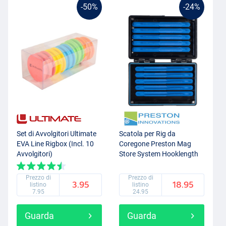
-50%
-24%
Set di Avvolgitori Ultimate
Scatola per Rig da
EVA Line Rigbox (Incl. 10
Coregone Preston Mag
Avvolgitori)
Store System Hooklength
4" (10cm)
Prezzo di
Prezzo di
3.95
18.95
listino
listino
7.95
24.95
Guarda
Guarda