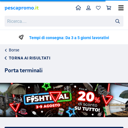
Home
Profilo
Carr
Ricerca....
Tempi di consegna: Da 3 a 5 giorni lavorativi
Borse
TORNA AI RISULTATI
Porta terminali