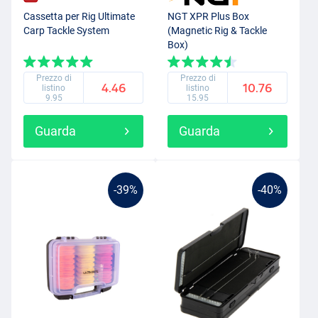
Cassetta per Rig Ultimate
NGT XPR Plus Box
Carp Tackle System
(Magnetic Rig & Tackle
Box)
Prezzo di
Prezzo di
4.46
10.76
listino
listino
9.95
15.95
Guarda
Guarda
-39%
-40%