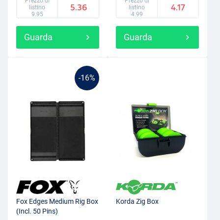
Prezzo di
Prezzo di
5.36
4.17
listino
listino
9.95
4.99
Guarda
Guarda
-16%
Fox Edges Medium Rig Box
Korda Zig Box
(Incl. 50 Pins)