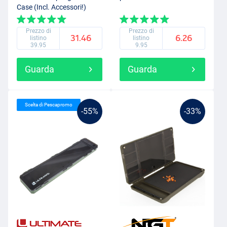
Case (Incl. Accessori!)
Prezzo di
Prezzo di
31.46
6.26
listino
listino
39.95
9.95
Guarda
Guarda
Scelta di Pescapromo
-55%
-33%