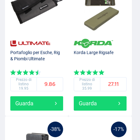
Portafoglio per Esche, Rig
Korda Large Rigsafe
& Piombi Ultimate
Prezzo di
Prezzo di
9.86
27.11
listino
listino
19.95
35.99
Guarda
Guarda
-38%
-17%