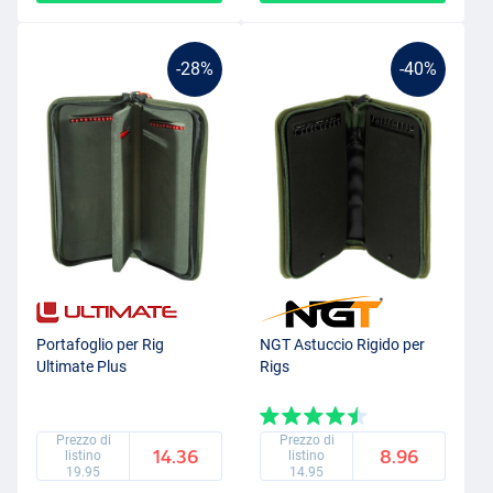
-28%
-40%
Portafoglio per Rig
NGT Astuccio Rigido per
Ultimate Plus
Rigs
Prezzo di
Prezzo di
14.36
8.96
listino
listino
19.95
14.95