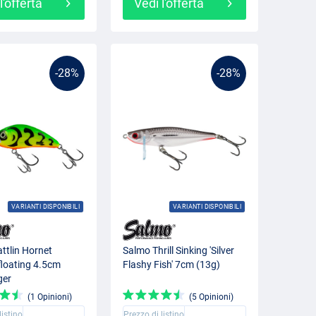
l'offerta
Vedi l'offerta
-28%
-28%
VARIANTI DISPONIBILI
VARIANTI DISPONIBILI
ttlin Hornet
Salmo Thrill Sinking 'Silver
floating 4.5cm
Flashy Fish' 7cm (13g)
ger
(1 Opinioni)
(5 Opinioni)
listino
Prezzo di listino