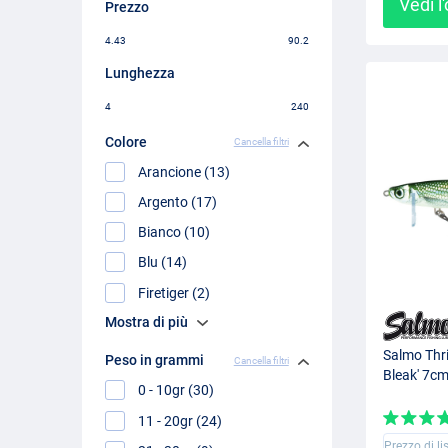
Vedi l
Prezzo
4.43
90.2
Lunghezza
4
240
Colore
Cancella filtri
Arancione (13)
Argento (17)
Bianco (10)
Blu (14)
Firetiger (2)
Mostra di più
Salmo Thri
Peso in grammi
Cancella filtri
Bleak' 7cm
0 - 10gr (30)
11 - 20gr (24)
Prezzo di li