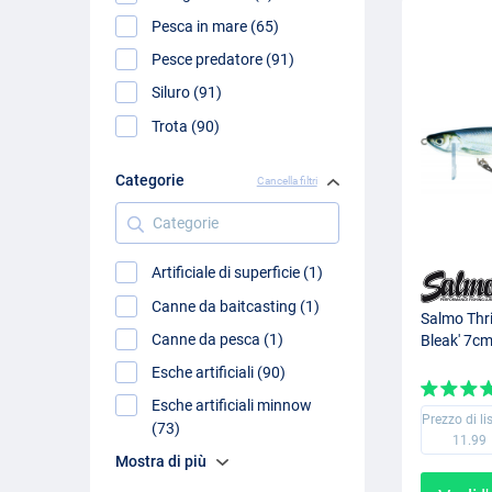
Pesca in mare (65)
Pesce predatore (91)
Siluro (91)
Trota (90)
Categorie
Cancella filtri
Categorie
Artificiale di superficie (1)
Canne da baitcasting (1)
Salmo Thril
Canne da pesca (1)
Bleak' 7cm
Esche artificiali (90)
Esche artificiali minnow
Prezzo di li
(73)
11.99
Mostra di più