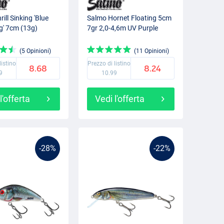
ill Sinking 'Blue
Salmo Hornet Floating 5cm
ng' 7cm (13g)
7gr 2,0-4,6m UV Purple
(5 Opinioni)
(11 Opinioni)
listino
Prezzo di listino
8.68
8.24
9
10.99
l'offerta
Vedi l'offerta
-28%
-22%