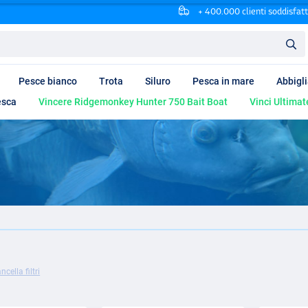
+ 400.000 clienti soddisfatt
Pesce bianco
Trota
Siluro
Pesca in mare
Abbigl
esca
Vincere Ridgemonkey Hunter 750 Bait Boat
Vinci Ultimat
ncella filtri