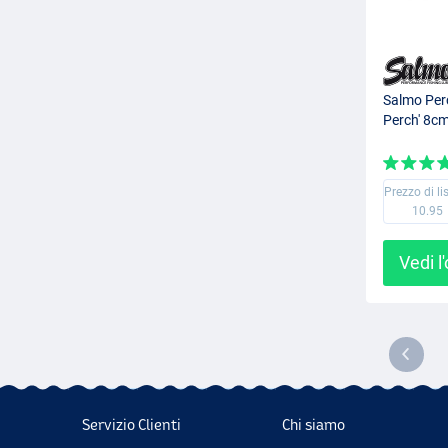
Salmo Perc
Perch' 8cm
Prezzo di li
10.95
Vedi l
Servizio Clienti
Chi siamo