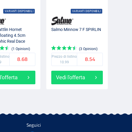
VARIANTI DISPONIBILI
VARIANTI DISPONIBILI
ttlin Hornet
Salmo Minnow 7 F SPIRLIN
floating 4.5cm
hic Real Dace
(1 Opinioni)
(3 Opinioni)
listino
Prezzo di listino
8.68
8.54
9
10.99
l'offerta
Vedi l'offerta
Seguici