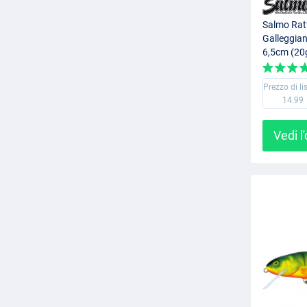
Salmo Ratt
Galleggian
6,5cm (20
Prezzo di li
14.99
Vedi l