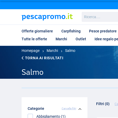
Ricerca....
Offerte giornaliere
Carpfishing
Pesce predatore
Tutte le offerte
Marchi
Outlet
Idee regalo p
Homepage
Marchi
Salmo
TORNA AI RISULTATI
Salmo
Filtri (0)
Ca
Categorie
Cancella filtri
Abbigliamento (1)