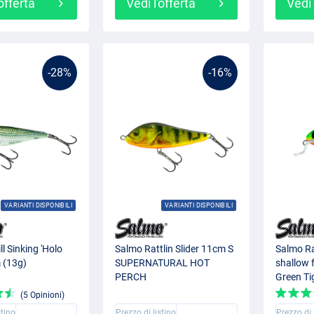
'offerta
Vedi l'offerta
Vedi 
-28%
-16%
VARIANTI DISPONIBILI
VARIANTI DISPONIBILI
ll Sinking 'Holo
Salmo Rattlin Slider 11cm S
Salmo Ra
 (13g)
SUPERNATURAL HOT
shallow 
PERCH
Green Ti
(5 Opinioni)
stino
Prezzo di listino
Prezzo di 