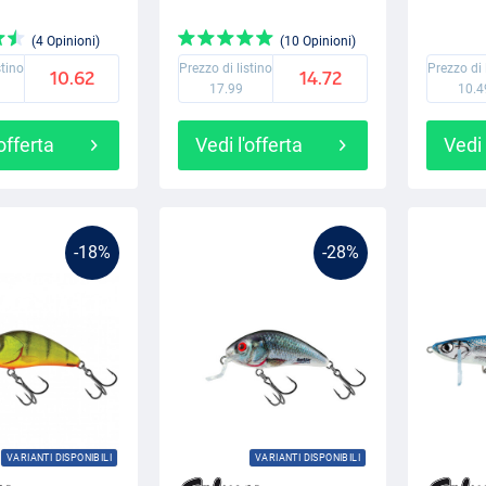
(4 Opinioni)
(10 Opinioni)
stino
Prezzo di listino
Prezzo di 
10.62
14.72
17.99
10.4
'offerta
Vedi l'offerta
Vedi 
-18%
-28%
VARIANTI DISPONIBILI
VARIANTI DISPONIBILI