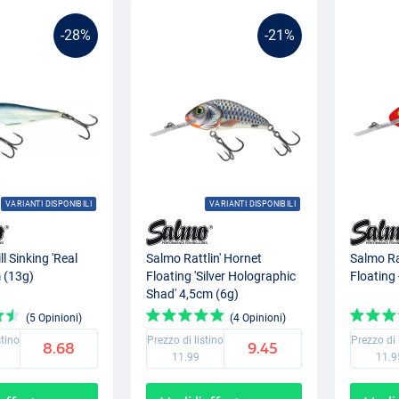
-28%
-21%
VARIANTI DISPONIBILI
VARIANTI DISPONIBILI
l Sinking 'Real
Salmo Rattlin' Hornet
Salmo Ra
 (13g)
Floating 'Silver Holographic
Floating
Shad' 4,5cm (6g)
(5 Opinioni)
(4 Opinioni)
stino
Prezzo di listino
Prezzo di 
8.68
9.45
11.99
11.9