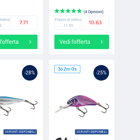
(4 Opinioni)
listino
Prezzo di listino
7.71
10.63
9
11.95
l'offerta
Vedi l'offerta
3
o
1
m
59
s
-28%
-25%
VARIANTI DISPONIBILI
VARIANTI DISPONIBILI