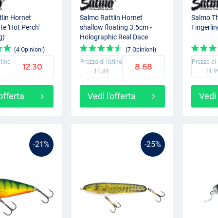
lin Hornet
Salmo Rattlin Hornet
Salmo Thr
te 'Hot Perch'
shallow floating 3.5cm -
Fingerli
g)
Holographic Real Dace
(4 Opinioni)
(7 Opinioni)
stino
Prezzo di listino
Prezzo di 
12.30
8.68
11.99
11.9
'offerta
Vedi l'offerta
Vedi 
-21%
-25%