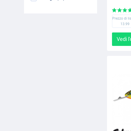
Prezzo di li
13.99
Vedi l