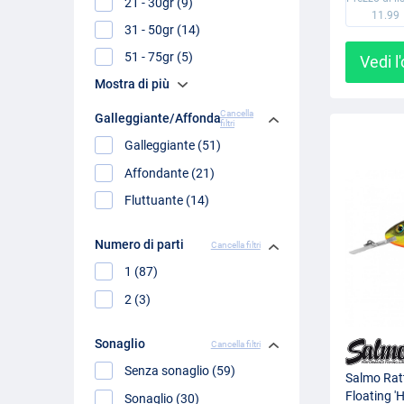
21 - 30gr (9)
11.99
31 - 50gr (14)
51 - 75gr (5)
Vedi l
Mostra di più
Cancella
Galleggiante/Affondante
filtri
Galleggiante (51)
Affondante (21)
Fluttuante (14)
Numero di parti
Cancella filtri
1 (87)
2 (3)
Sonaglio
Cancella filtri
Senza sonaglio (59)
Salmo Ratt
Floating '
Sonaglio (30)