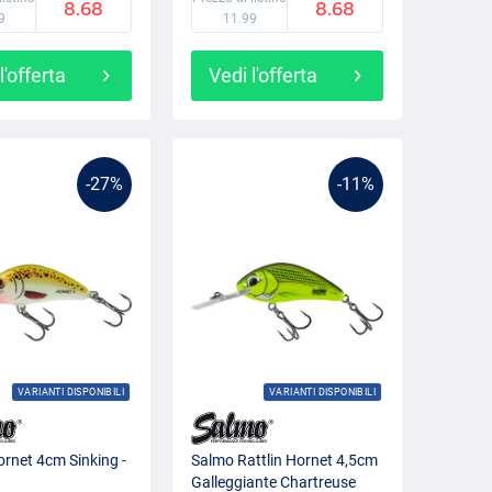
8.68
8.68
9
11.99
l'offerta
Vedi l'offerta
-27%
-11%
VARIANTI DISPONIBILI
VARIANTI DISPONIBILI
rnet 4cm Sinking -
Salmo Rattlin Hornet 4,5cm
Galleggiante Chartreuse