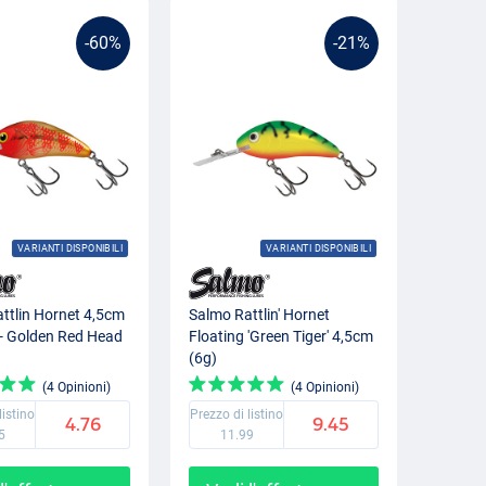
-60%
-21%
VARIANTI DISPONIBILI
VARIANTI DISPONIBILI
ttlin Hornet 4,5cm
Salmo Rattlin' Hornet
 - Golden Red Head
Floating 'Green Tiger' 4,5cm
(6g)
(4 Opinioni)
(4 Opinioni)
listino
Prezzo di listino
4.76
9.45
5
11.99