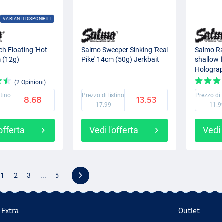
VARIANTI DISPONIBILI
h Floating 'Hot
Salmo Sweeper Sinking 'Real
Salmo Ra
 (12g)
Pike' 14cm (50g) Jerkbait
shallow 
Holograp
(2 Opinioni)
stino
Prezzo di listino
Prezzo di 
8.68
13.53
17.99
11.9
'offerta
Vedi l'offerta
Vedi 
1
2
3
...
5
Extra
Outlet