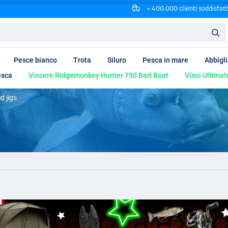
+ 400.000 clienti soddisfatt
Pesce bianco
Trota
Siluro
Pesca in mare
Abbigl
esca
Vincere Ridgemonkey Hunter 750 Bait Boat
Vinci Ultimat
d jigs