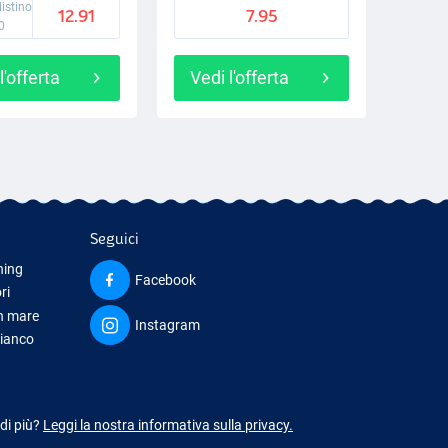
listino
12.91
7.95
0
l'offerta
Vedi l'offerta
Seguici
hing
Facebook
ri
in mare
Instagram
bianco
iamento
 di più?
Leggi la nostra informativa sulla privacy.