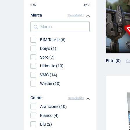
3.97
42.7
Marca
Cancella filtri
Marca
BIM Tackle (6)
Doiyo (1)
Spro (7)
Filtri (0)
Ca
Ultimate (10)
VMC (14)
Westin (10)
Colore
Cancella filtri
Arancione (10)
Bianco (4)
Blu (2)