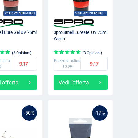
VARIANTI DISPONIBILI
VARIANTI DISPONIBILI
ll Lure Gel UV 75ml
Spro Smell Lure Gel UV 75ml
h
Worm
(3 Opinioni)
(3 Opinioni)
listino
Prezzo di listino
9.17
9.17
9
10.99
l'offerta
Vedi l'offerta
-50%
-17%