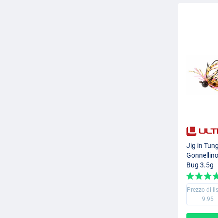
Jig in Tun
Gonnellino
Bug 3.5g
Prezzo di li
9.95