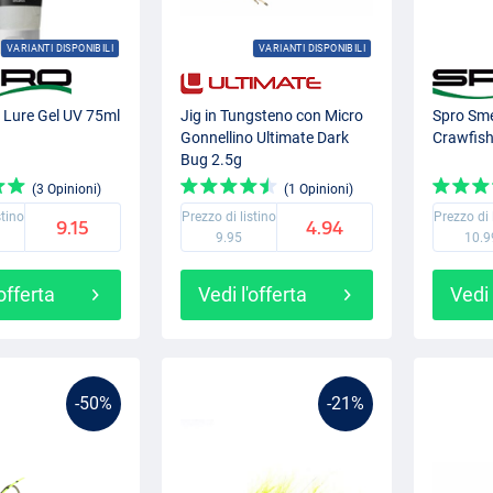
VARIANTI DISPONIBILI
VARIANTI DISPONIBILI
 Lure Gel UV 75ml
Jig in Tungsteno con Micro
Spro Sme
Gonnellino Ultimate Dark
Crawfis
Bug 2.5g
(3 Opinioni)
(1 Opinioni)
stino
Prezzo di listino
Prezzo di 
9.15
4.94
9.95
10.9
'offerta
Vedi l'offerta
Vedi 
-50%
-21%