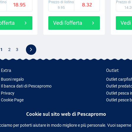
stino
Prezzo di listino
Prezzo di 
18.95
8.32
9.95
14.2
'offerta
Vedi l'offerta
Vedi 
1
2
3
Extra
Outlet
Buoni regalo
Outlet carpfis
Il banca dati di Pescapromo
Outlet predato
Privacy
Outlet pesca 
Cookie Page
Outlet pesce 
Idee regalo pesca
Outlet abbigl
Cookie sul sito web di Pescapromo
Nuova Attrezzatura da Pesca
Attrezzatura da pesca temporaneamente esaurita
cciamo per poterti aiutare in modo migliore e più personale. Vuoi saperne