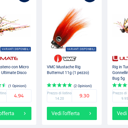
VARIANTI DISPONIBILI
VARIANTI DISPONIBILI
gsteno con Micro
VMC Mustache Rig
Rig in T
 Ultimate Disco
Butternut 11g (1 pezzo)
Gonnelli
Bug 5g
(1 Opinioni)
(2 Opinioni)
stino
Prezzo di listino
Prezzo di 
4.94
9.30
14.20
9.9
'offerta
Vedi l'offerta
Vedi 