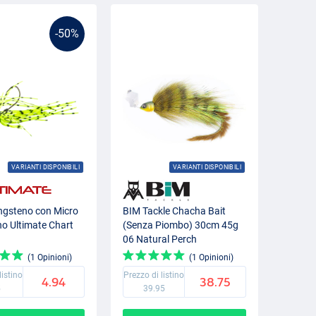
-50%
VARIANTI DISPONIBILI
VARIANTI DISPONIBILI
ungsteno con Micro
BIM Tackle Chacha Bait
no Ultimate Chart
(Senza Piombo) 30cm 45g
g
06 Natural Perch
(1 Opinioni)
(1 Opinioni)
listino
Prezzo di listino
4.94
38.75
5
39.95