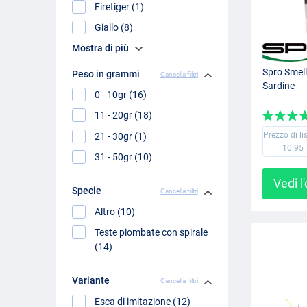
Firetiger (1)
Giallo (8)
Mostra di più
Spro Smell
Peso in grammi
Cancella filtri
Sardine
0 - 10gr (16)
11 - 20gr (18)
Prezzo di li
21 - 30gr (1)
10.95
31 - 50gr (10)
Vedi l
Specie
Cancella filtri
Altro (10)
Teste piombate con spirale
(14)
Variante
Cancella filtri
Esca di imitazione (12)