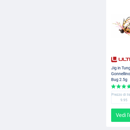
Jig in Tun
Gonnellino
Bug 2.5g
Prezzo di li
9.95
Vedi l