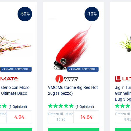
-50%
-10%
VARIANTI DISPONIBILI
VARIANTI DISPONIBILI
gsteno con Micro
VMC Mustache Rig Red Hot
Jig in T
 Ultimate Disco
20g (1 pezzo)
Gonnelli
Bug 3.5
(1 Opinioni)
(1 Opinioni)
stino
Prezzo di listino
Prezzo di 
4.94
14.64
16.30
9.9