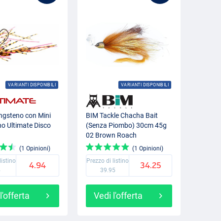
VARIANTI DISPONIBILI
VARIANTI DISPONIBILI
ungsteno con Mini
BIM Tackle Chacha Bait
no Ultimate Disco
(Senza Piombo) 30cm 45g
02 Brown Roach
(1 Opinioni)
(1 Opinioni)
listino
Prezzo di listino
4.94
34.25
5
39.95
l'offerta
Vedi l'offerta