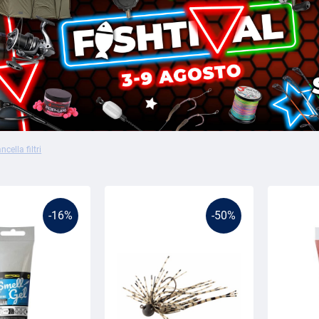
ncella filtri
-16%
-50%