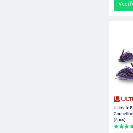
Vedi l
Ultimate F
Gonnellino
(5pcs)