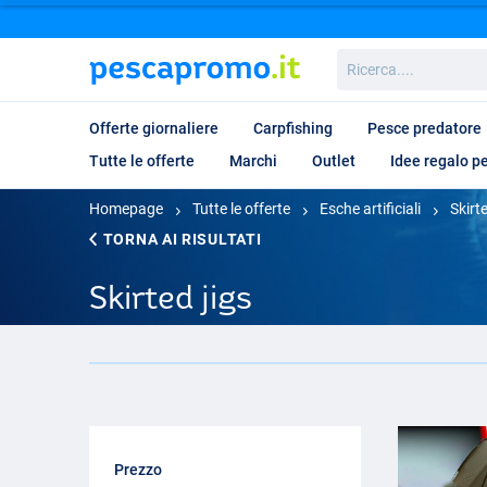
Ricerca....
Offerte giornaliere
Carpfishing
Pesce predatore
Tutte le offerte
Marchi
Outlet
Idee regalo p
Homepage
Tutte le offerte
Esche artificiali
Skirte
TORNA AI RISULTATI
Skirted jigs
Prezzo