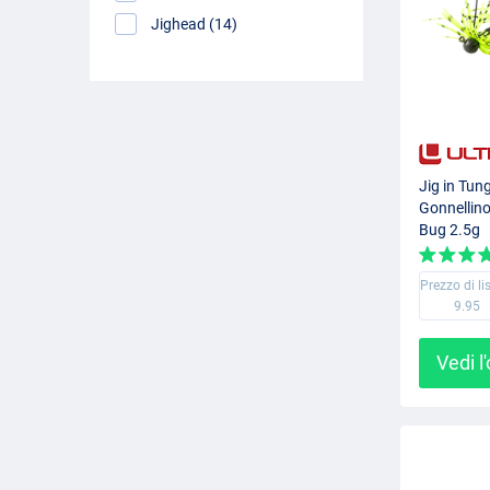
Jighead (14)
Jig in Tun
Gonnellino
Bug 2.5g
Prezzo di li
9.95
Vedi l