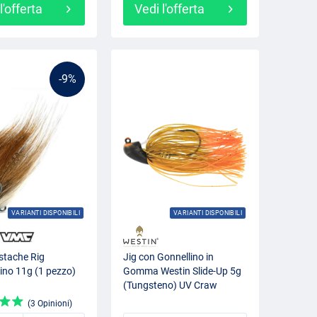
l'offerta
Vedi l'offerta
-9%
VARIANTI DISPONIBILI
VARIANTI DISPONIBILI
tache Rig
Jig con Gonnellino in
no 11g (1 pezzo)
Gomma Westin Slide-Up 5g
(Tungsteno) UV Craw
(3 Opinioni)