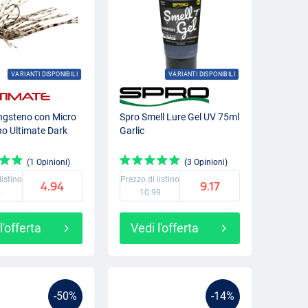
VARIANTI DISPONIBILI
VARIANTI DISPONIBILI
ungsteno con Micro
Spro Smell Lure Gel UV 75ml
no Ultimate Dark
Garlic
g
(1 Opinioni)
(3 Opinioni)
listino
Prezzo di listino
4.94
9.17
5
10.99
l'offerta
Vedi l'offerta
-50%
-14%