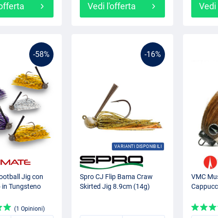
'offerta
Vedi l'offerta
Vedi 
-58%
-16%
VARIANTI DISPONIBILI
ootball Jig con
Spro CJ Flip Bama Craw
VMC Mus
 in Tungsteno
Skirted Jig 8.9cm (14g)
Cappucci
(1 Opinioni)