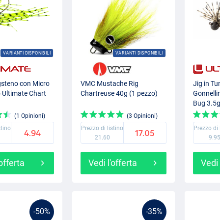
VARIANTI DISPONIBILI
VARIANTI DISPONIBILI
gsteno con Micro
VMC Mustache Rig
Jig in T
 Ultimate Chart
Chartreuse 40g (1 pezzo)
Gonnelli
Bug 3.5
(1 Opinioni)
(3 Opinioni)
stino
Prezzo di listino
Prezzo di 
4.94
17.05
21.60
9.9
'offerta
Vedi l'offerta
Vedi 
-50%
-35%