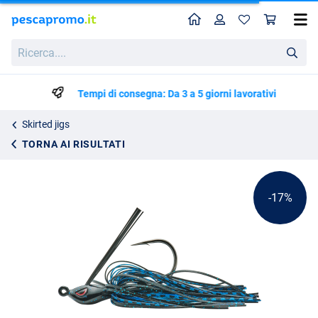
Home
Profilo
Carr
Spro CJ Swim Skirted Jig Bluegill 8.9cm
Prezzo di listino
Ricerca....
7.89
9.49
Tempi di consegna: Da 3 a 5 giorni lavorativi
Skirted jigs
TORNA AI RISULTATI
-17%