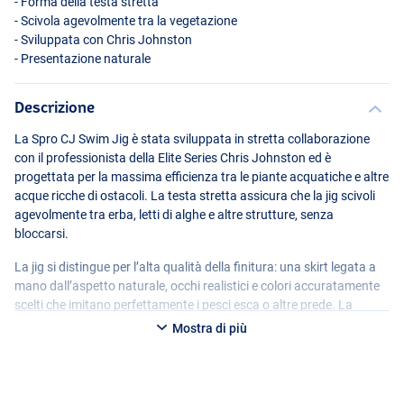
- Forma della testa stretta
- Scivola agevolmente tra la vegetazione
- Sviluppata con Chris Johnston
- Presentazione naturale
Descrizione
La Spro CJ Swim Jig è stata sviluppata in stretta collaborazione
con il professionista della Elite Series Chris Johnston ed è
progettata per la massima efficienza tra le piante acquatiche e altre
acque ricche di ostacoli. La testa stretta assicura che la jig scivoli
agevolmente tra erba, letti di alghe e altre strutture, senza
bloccarsi.
La jig si distingue per l’alta qualità della finitura: una skirt legata a
mano dall’aspetto naturale, occhi realistici e colori accuratamente
scelti che imitano perfettamente i pesci esca o altre prede. La
leggera protezione contro le erbacce protegge dai detriti, mentre
Mostra di più
l’amo Gamakatsu a 60 gradi garantisce un eccellente rapporto di
aggancio. Grazie al fermo verniciato, il tuo trailer rimane
saldamente in posizione, sessione dopo sessione.