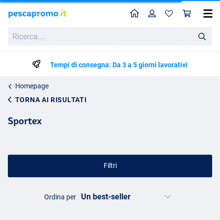
Home
Profilo
Carr
Ricerca....
Tempi di consegna: Da 3 a 5 giorni lavorativi
Homepage
TORNA AI RISULTATI
Sportex
Filtri
Ordina per