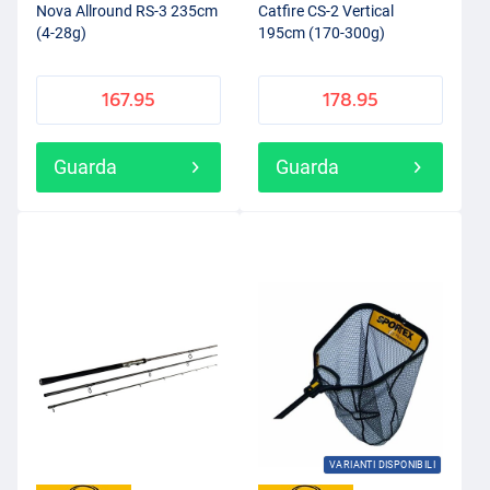
Nova Allround RS-3 235cm
Catfire CS-2 Vertical
(4-28g)
195cm (170-300g)
167.95
178.95
Guarda
Guarda
VARIANTI DISPONIBILI