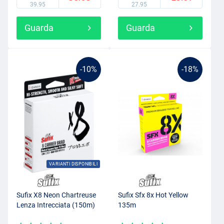
39.95
27.95
Guarda
Guarda
-10%
-18%
VARIANTI DISPONIBILI
Sufix X8 Neon Chartreuse
Sufix Sfx 8x Hot Yellow
Lenza Intrecciata (150m)
135m