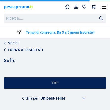
Home
Profilo
Carr
Ricerca....
Tempi di consegna: Da 3 a 5 giorni lavorativi
Marchi
TORNA AI RISULTATI
Sufix
Filtri
Ordina per