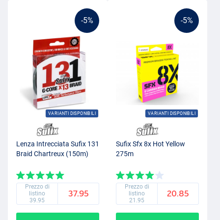
-5%
-5%
VARIANTI DISPONIBILI
VARIANTI DISPONIBILI
Lenza Intrecciata Sufix 131
Sufix Sfx 8x Hot Yellow
Braid Chartreux (150m)
275m
Prezzo di
Prezzo di
37.95
20.85
listino
listino
39.95
21.95