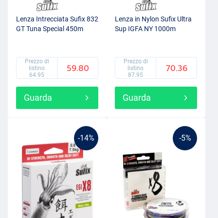
Lenza Intrecciata Sufix 832
Lenza in Nylon Sufix Ultra
GT Tuna Special 450m
Sup IGFA NY 1000m
Prezzo di
Prezzo di
59.80
70.36
listino
listino
64.95
87.95
Guarda
Guarda
-14%
-5%