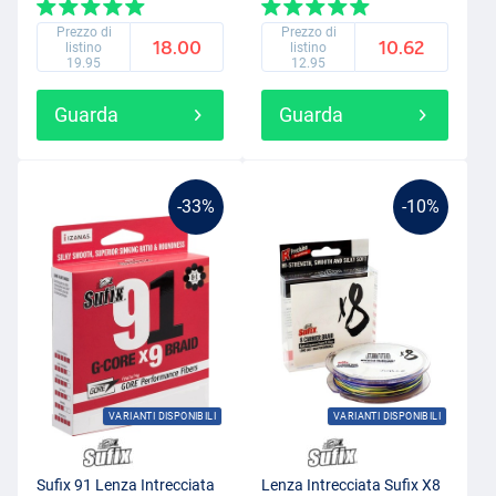
Prezzo di
Prezzo di
18.00
10.62
listino
listino
19.95
12.95
Guarda
Guarda
-33%
-10%
VARIANTI DISPONIBILI
VARIANTI DISPONIBILI
Sufix 91 Lenza Intrecciata
Lenza Intrecciata Sufix X8