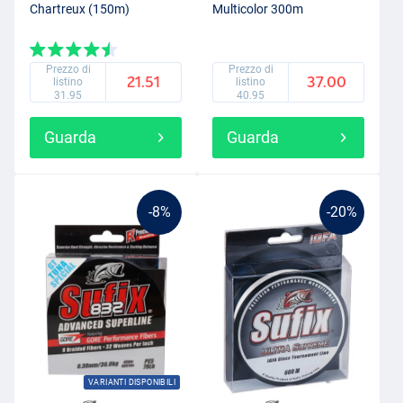
Chartreux (150m)
Multicolor 300m
Prezzo di
Prezzo di
21.51
37.00
listino
listino
31.95
40.95
Guarda
Guarda
-8%
-20%
VARIANTI DISPONIBILI