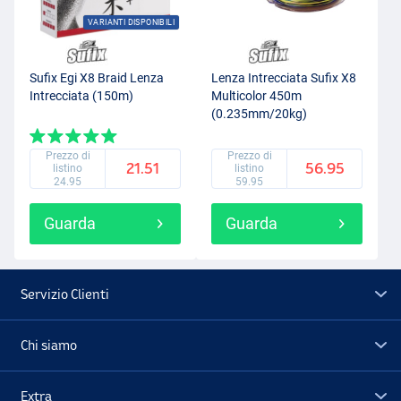
VARIANTI DISPONIBILI
Sufix Egi X8 Braid Lenza
Lenza Intrecciata Sufix X8
Intrecciata (150m)
Multicolor 450m
(0.235mm/20kg)
Prezzo di
Prezzo di
21.51
56.95
listino
listino
24.95
59.95
Guarda
Guarda
Servizio Clienti
Chi siamo
Extra