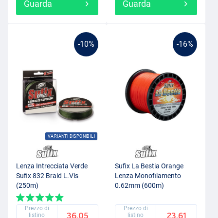
Guarda
Guarda
-10%
-16%
VARIANTI DISPONIBILI
Lenza Intrecciata Verde
Sufix La Bestia Orange
Sufix 832 Braid L.Vis
Lenza Monofilamento
(250m)
0.62mm (600m)
Prezzo di
Prezzo di
36.05
23.61
listino
listino