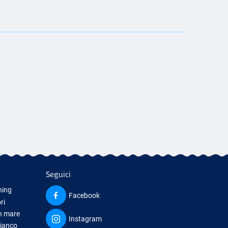
Seguici
hing
Facebook
ri
in mare
Instagram
bianco