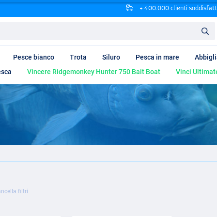
+ 400.000 clienti soddisfatt
Pesce bianco
Trota
Siluro
Pesca in mare
Abbigl
esca
Vincere Ridgemonkey Hunter 750 Bait Boat
Vinci Ultimat
ncella filtri