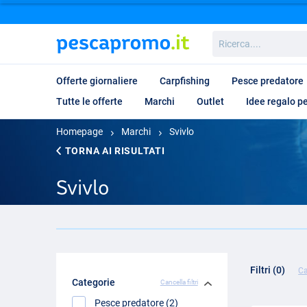
Ricerca....
Offerte giornaliere
Carpfishing
Pesce predatore
Tutte le offerte
Marchi
Outlet
Idee regalo p
Homepage
Marchi
Svivlo
TORNA AI RISULTATI
Svivlo
Filtri (0)
Ca
Categorie
Cancella filtri
Pesce predatore (2)