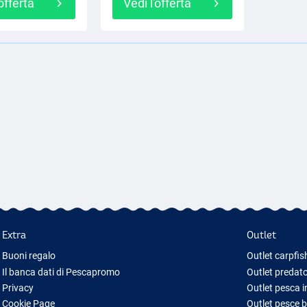
'offerta
Vedi l'offerta
Extra
Outlet
Buoni regalo
Outlet carpfis
Il banca dati di Pescapromo
Outlet predato
Privacy
Outlet pesca 
Cookie Page
Outlet pesce 