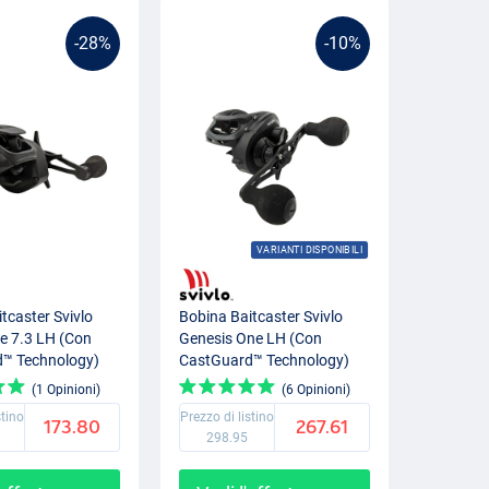
-28%
-10%
VARIANTI DISPONIBILI
tcaster Svivlo
Bobina Baitcaster Svivlo
e 7.3 LH (Con
Genesis One LH (Con
™ Technology)
CastGuard™ Technology)
(1 Opinioni)
(6 Opinioni)
stino
Prezzo di listino
173.80
267.61
298.95