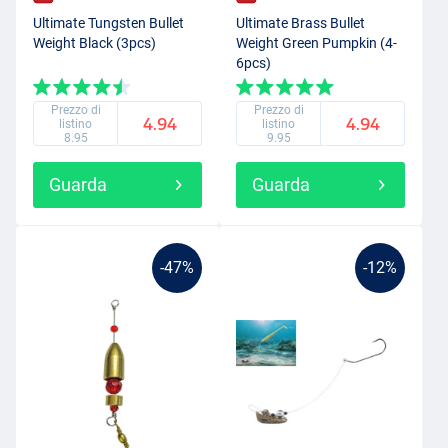
Ultimate Tungsten Bullet
Ultimate Brass Bullet
Weight Black (3pcs)
Weight Green Pumpkin (4-
6pcs)
Prezzo di
Prezzo di
4.94
4.94
listino
listino
8.95
9.95
Guarda
Guarda
-47%
-12%