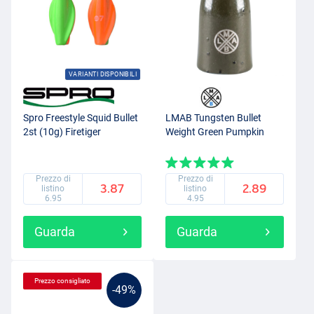
VARIANTI DISPONIBILI
Spro Freestyle Squid Bullet
LMAB Tungsten Bullet
2st (10g) Firetiger
Weight Green Pumpkin
Prezzo di
Prezzo di
3.87
2.89
listino
listino
6.95
4.95
Guarda
Guarda
Prezzo consigliato
-49%