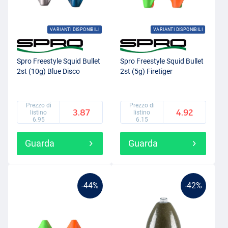
VARIANTI DISPONIBILI
VARIANTI DISPONIBILI
Spro Freestyle Squid Bullet
Spro Freestyle Squid Bullet
2st (10g) Blue Disco
2st (5g) Firetiger
Prezzo di
Prezzo di
3.87
4.92
listino
listino
6.95
6.15
Guarda
Guarda
-44%
-42%