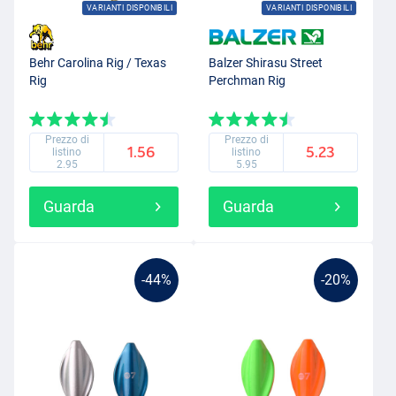
VARIANTI DISPONIBILI
VARIANTI DISPONIBILI
Behr Carolina Rig / Texas
Balzer Shirasu Street
Rig
Perchman Rig
Prezzo di
Prezzo di
1.56
5.23
listino
listino
2.95
5.95
Guarda
Guarda
-44%
-20%