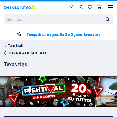
Home
Profilo
Carr
Ricerca....
Tempi di consegna: Da 3 a 5 giorni lavorativi
Terminali
TORNA AI RISULTATI
Texas rigs