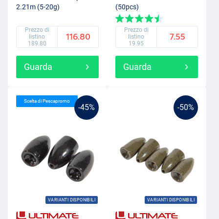
2.21m (5-20g)
(50pcs)
Prezzo di
Prezzo di
116.80
7.55
listino
listino
189.80
19.95
Guarda
Guarda
Scelta di Pescapromo
-45%
-50%
VARIANTI DISPONIBILI
VARIANTI DISPONIBILI