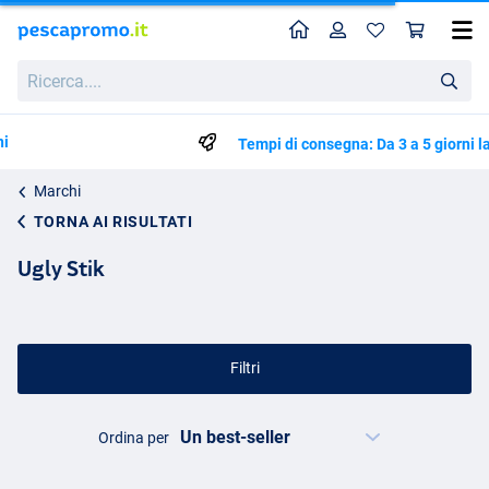
Home
Profilo
Carr
Ricerca....
Tempi di consegna: Da 3 a 5 giorni lavorativi
Marchi
TORNA AI RISULTATI
Ugly Stik
Filtri
Ordina per