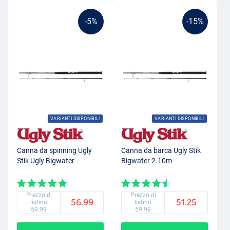
-5%
-15%
VARIANTI DISPONIBILI
VARIANTI DISPONIBILI
Canna da spinning Ugly
Canna da barca Ugly Stik
Stik Ugly Bigwater
Bigwater 2.10m
Prezzo di
Prezzo di
56.99
51.25
listino
listino
59.99
59.99