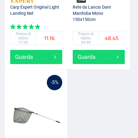
Carp Expert Original Light
Rete da Lancio Dam
Landing Net
Manitoba Mono
150x150cm
Prezzo di
Prezzo di
11.16
48.45
listino
listino
17.95
59.99
Guarda
Guarda
-5%