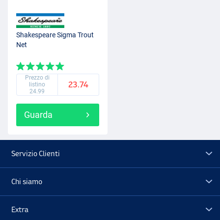
Shakespeare Sigma Trout
Net
Prezzo di
23.74
listino
24.99
Guarda
Servizio Clienti
Chi siamo
Extra