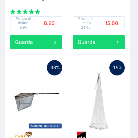
Prezzo di
Prezzo di
8.96
15.80
listino
listino
9.95
24.95
Guarda
Guarda
-38%
-19%
VARIANTI DISPONIBILI